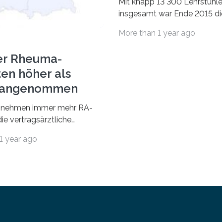
Mit knapp 13 300 Lehrstühl
insgesamt war Ende 2015 di
Fächergruppe Rechts-, Wirt
More than 1 year ago
und Sozialwissenschaften b
Professorinnen (3 800) und 
er Rheuma-
ten höher als
r angenommen
nehmen immer mehr RA-
ie vertragsärztliche
 in Anspruch. Während im
1 year ago
nur etwa 526.000 (526.211)
…