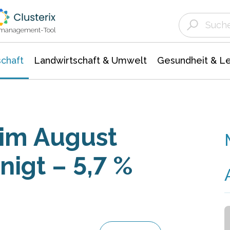
Landwirtschaft & Umwelt
Gesundheit &
Agrar- Forstwissenschaften
Unternehmensmeldungen
Biowissenschafte
Ökologie Umwelt- Naturschutz
ktmanagement-Tool
chaft
Landwirtschaft & Umwelt
Gesundheit & L
 im Au­gust
nigt – 5,7 %