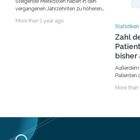
Steigende Mietkosten haben in den
vergangenen Jahrzehnten zu höheren
finanziellen Belastungen von Mietern
More than 1 year ago
geführt. In einer aktuellen Studie hat
Statistiken
das Bundesinstitut für
Zahl d
Bevölkerungsforschung (BiB)
Patien
untersucht, wie sich der Anteil der
Mietkosten am gesamten Einkommen
bishe
zwischen 1990 und 2020 für
Außerdem 
unterschiedliche Einkommensgruppen
Patienten d
sowie für in Deutschland geborene
Versorgung
Menschen und Zugewanderte
More than 
Jahr 2009 
verändert hat. Das Ergebnis: Während
gesetzlich
Personen mit hohen Einkommen
(oberstes Quintil der Verteilung der
Nettoäquivalenzeinkommen) nur einen
moderaten Anstieg des Mietanteils am
Gesamteinkommen hinnehmen
mussten, nahm die Belastung bei