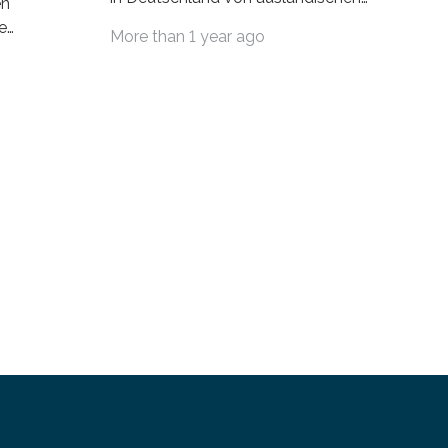
en
Wissenschaftlerinnen und
e
More than 1 year ago
Wissenschaftlern erfolgreich beendet.
schafts-
Damit nahm der…
ei
bei…