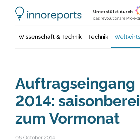
Wissenschaft & Technik
Informationstechnologie
Energie & Elektrotechnik
Unterstützt durch
das revolutionäre Proje
Wissenschaft & Technik
Technik
Weltwirts
Auftrags­ein­gang
2014: saison­berei
zum Vor­monat
06 October 2014