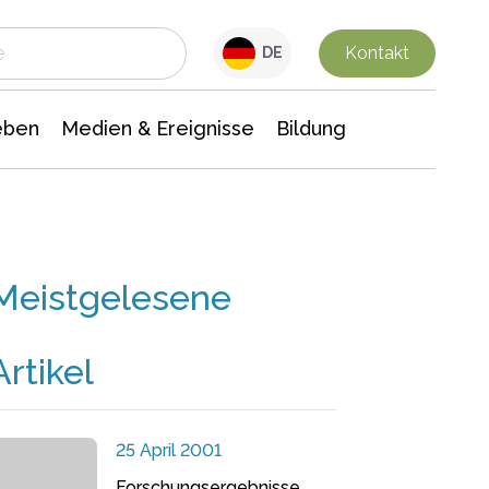
 Leben
Medien & Ereignisse
Interdisziplinäre Forschung
Veranstaltungsnachrichten
n Chemie
Gesellschaftswissenschaften
Kontakt
DE
eben
Medien & Ereignisse
Bildung
Meistgelesene
Artikel
25 April 2001
Forschungsergebnisse