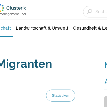
Landwirtschaft & Umwelt
Gesundheit &
Agrar- Forstwissenschaften
Unternehmensmeldungen
Biowissenschafte
Ökologie Umwelt- Naturschutz
ktmanagement-Tool
chaft
Landwirtschaft & Umwelt
Gesundheit & L
 Migranten
Statistiken