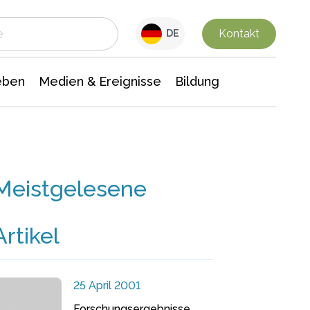
 Leben
Medien & Ereignisse
Interdisziplinäre Forschung
Veranstaltungsnachrichten
n Chemie
Gesellschaftswissenschaften
Kontakt
DE
eben
Medien & Ereignisse
Bildung
Meistgelesene
Artikel
25 April 2001
Forschungsergebnisse