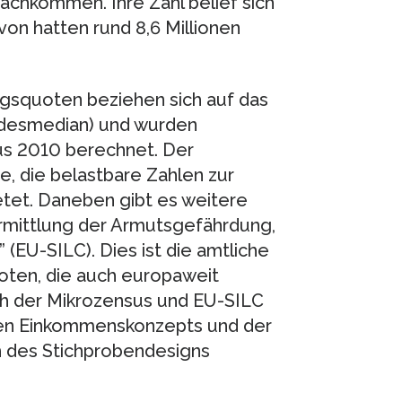
hkommen. Ihre Zahl belief sich
von hatten rund 8,6 Millionen
ngsquoten beziehen sich auf das
ndesmedian) und wurden
us 2010 berechnet. Der
e, die belastbare Zahlen zur
etet. Daneben gibt es weitere
Ermittlung der Armutsgefährdung,
” (EU-SILC). Dies ist die amtliche
oten, die auch europaweit
ich der Mikrozensus und EU-SILC
nden Einkommenskonzepts und der
h des Stichprobendesigns