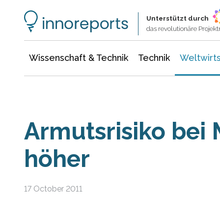
Wissenschaft & Technik
Informationstechnologie
Energie & Elektrotechnik
Unterstützt durch
das revolutionäre Proje
Wissenschaft & Technik
Technik
Weltwirts
Armutsrisiko bei
höher
17 October 2011