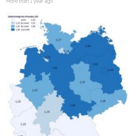
More than 1 year ago
Bundesinstitut für Bevölkerungsforschung (BiB)
untersucht, wie sich der Anteil der Mietkosten am
gesamten Einkommen zwischen 1990 und 2020 für
unterschiedliche Einkommensgruppen sowie für in
Deutschland geborene Menschen und Zugewanderte
verändert hat. Das Ergebnis: Während Personen mit
hohen Einkommen (oberstes Quintil der Verteilung der
Nettoäquivalenzeinkommen) nur einen moderaten
Anstieg des Mietanteils am Gesamteinkommen
hinnehmen mussten, nahm die Belastung bei
Menschen mit…