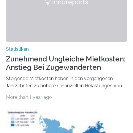
Statistiken
Zunehmend Ungleiche Mietkosten:
Anstieg Bei Zugewanderten
Steigende Mietkosten haben in den vergangenen
Jahrzehnten zu höheren finanziellen Belastungen von
Mietern geführt. In einer aktuellen Studie hat das
More than 1 year ago
Bundesinstitut für Bevölkerungsforschung (BiB)
untersucht, wie sich der Anteil der Mietkosten am
gesamten Einkommen zwischen 1990 und 2020 für
unterschiedliche Einkommensgruppen sowie für in
Deutschland geborene Menschen und Zugewanderte