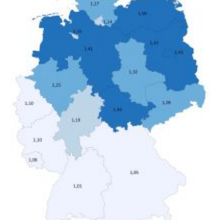
verändert hat. Das Ergebnis: Während Personen mit
hohen Einkommen (oberstes Quintil der Verteilung der
Nettoäquivalenzeinkommen) nur einen moderaten
Anstieg des Mietanteils am Gesamteinkommen
hinnehmen mussten, nahm die Belastung bei
Menschen mit…