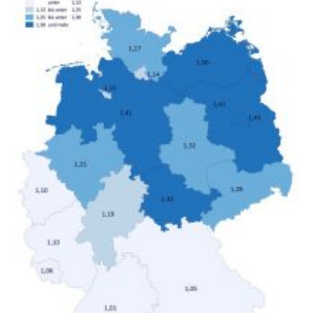
unterschiedliche Einkommensgruppen sowie für in
Deutschland geborene Menschen und Zugewanderte
verändert hat. Das Ergebnis: Während Personen mit
hohen Einkommen (oberstes Quintil der Verteilung der
Nettoäquivalenzeinkommen) nur einen moderaten
Anstieg des Mietanteils am Gesamteinkommen
hinnehmen mussten, nahm die Belastung bei
Menschen mit…