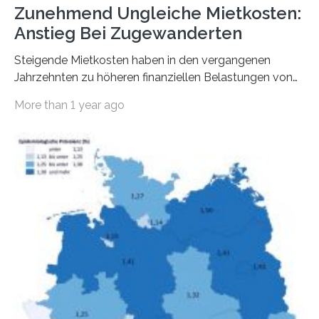
Zunehmend Ungleiche Mietkosten:
Anstieg Bei Zugewanderten
Steigende Mietkosten haben in den vergangenen
Jahrzehnten zu höheren finanziellen Belastungen von
Mietern geführt. In einer aktuellen Studie hat das
More than 1 year ago
Bundesinstitut für Bevölkerungsforschung (BiB)
untersucht, wie sich der Anteil der Mietkosten am
gesamten Einkommen zwischen 1990 und 2020 für
unterschiedliche Einkommensgruppen sowie für in
Deutschland geborene Menschen und Zugewanderte
verändert hat. Das Ergebnis: Während Personen mit
hohen Einkommen (oberstes Quintil der Verteilung der
Nettoäquivalenzeinkommen) nur einen moderaten
Anstieg des Mietanteils am Gesamteinkommen
hinnehmen mussten, nahm die Belastung bei
Menschen mit…