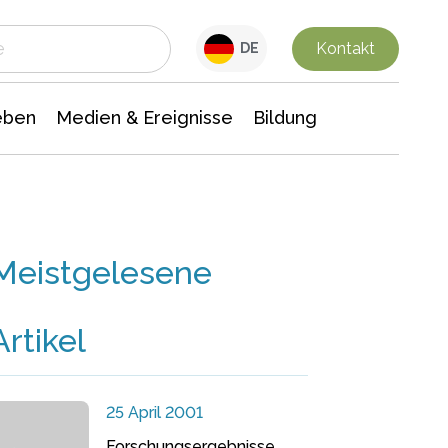
 Leben
Medien & Ereignisse
Interdisziplinäre Forschung
Veranstaltungsnachrichten
n Chemie
Gesellschaftswissenschaften
Kontakt
DE
eben
Medien & Ereignisse
Bildung
Meistgelesene
Artikel
25 April 2001
Forschungsergebnisse