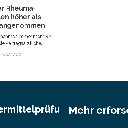
Professorinnen (3 800) und 
er Rheuma-
ten höher als
r angenommen
nehmen immer mehr RA-
ie vertragsärztliche
 in Anspruch. Während im
1 year ago
nur etwa 526.000 (526.211)
…
ermittelprüfu
Mehr erfor