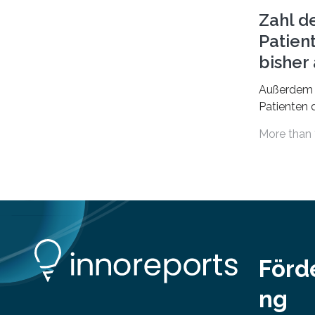
das Bundesinstitut für
Zahl d
Bevölkerungsforschung (BiB)
Patien
untersucht, wie sich der Anteil der
Mietkosten am gesamten Einkommen
bishe
zwischen 1990 und 2020 für
Außerdem 
unterschiedliche Einkommensgruppen
Patienten d
sowie für in Deutschland geborene
Versorgung
Menschen und Zugewanderte
More than 
Jahr 2009 
verändert hat. Das Ergebnis: Während
gesetzlich
Personen mit hohen Einkommen
(oberstes Quintil der Verteilung der
Nettoäquivalenzeinkommen) nur einen
moderaten Anstieg des Mietanteils am
Gesamteinkommen hinnehmen
mussten, nahm die Belastung bei
Menschen mit…
Förd
ng