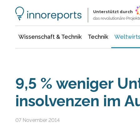
Wissenschaft & Technik
Informationstechnologie
Energie & Elektrotechnik
Unterstützt durch
das revolutionäre Proje
Wissenschaft & Technik
Technik
Weltwirts
9,5 % weni­ger U
insolven­zen im 
07 November 2014