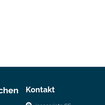
bei…
Kontakt
schen