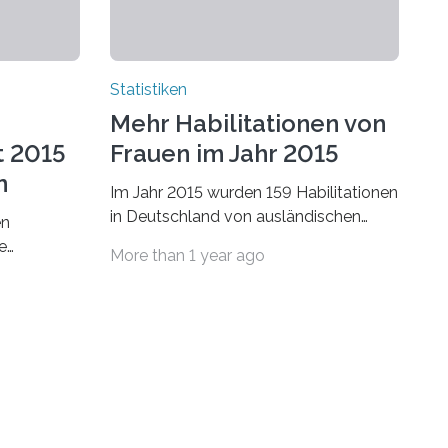
Statistiken
Mehr Habilitationen von
t 2015
Frauen im Jahr 2015
n
Im Jahr 2015 wurden 159 Habilitationen
in Deutschland von ausländischen
en
Wissenschaftlerinnen und
e
More than 1 year ago
Wissenschaftlern erfolgreich beendet.
schafts-
Damit nahm der…
ei
bei…