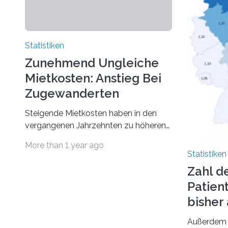
Statistiken
Zunehmend Ungleiche
Mietkosten: Anstieg Bei
Zugewanderten
Steigende Mietkosten haben in den
vergangenen Jahrzehnten zu höheren
finanziellen Belastungen von Mietern
More than 1 year ago
geführt. In einer aktuellen Studie hat
Statistiken
das Bundesinstitut für
Zahl d
Bevölkerungsforschung (BiB)
Patien
untersucht, wie sich der Anteil der
Mietkosten am gesamten Einkommen
bishe
zwischen 1990 und 2020 für
Außerdem 
unterschiedliche Einkommensgruppen