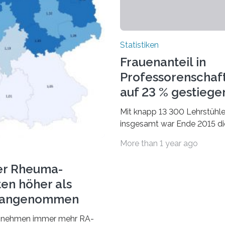
Statistiken
Frauenanteil in
Professorenschaf
auf 23 % gestiege
Mit knapp 13 300 Lehrstühl
insgesamt war Ende 2015 di
Fächergruppe Rechts-, Wirt
More than 1 year ago
und Sozialwissenschaften b
Professorinnen (3 800) und 
er Rheuma-
ten höher als
r angenommen
nehmen immer mehr RA-