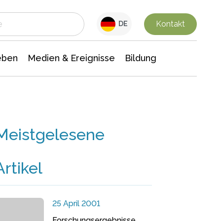
 Leben
Medien & Ereignisse
Interdisziplinäre Forschung
Veranstaltungsnachrichten
n Chemie
Gesellschaftswissenschaften
Kontakt
DE
eben
Medien & Ereignisse
Bildung
Meistgelesene
Artikel
25 April 2001
Forschungsergebnisse