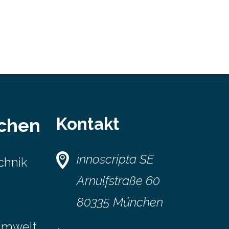
Kontakt
schen
innoscripta SE
chnik
Arnulfstraße 60
80335 München
Umwelt