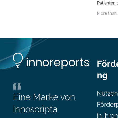
Patienten d
sowie für in Deutschland geborene
Versorgung
Menschen und Zugewanderte
More than 
Jahr 2009 
verändert hat. Das Ergebnis: Während
gesetzlich
Personen mit hohen Einkommen
(oberstes Quintil der Verteilung der
Nettoäquivalenzeinkommen) nur einen
moderaten Anstieg des Mietanteils am
Gesamteinkommen hinnehmen
mussten, nahm die Belastung bei
Menschen mit…
Förd
ng
Nutzen
Eine Marke von
Förder
innoscripta
in Ihr