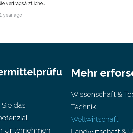
ie vertragsärztliche
 in Anspruch. Während im
1 year ago
nur etwa 526.000 (526.211)
…
ermittelprüfu
Mehr erfor
Wissenschaft & Te
 Sie das
Technik
potenzial
Weltwirtschaft
em Unternehmen
Landwirtschaft & 