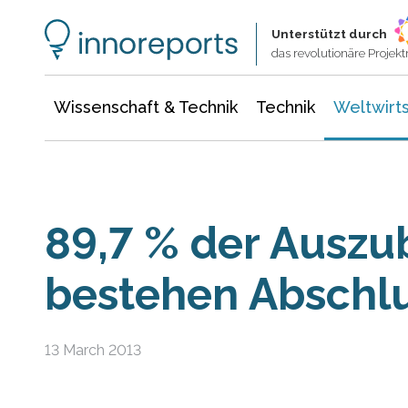
Wissenschaft & Technik
Informationstechnologie
Energie & Elektrotechnik
Unterstützt durch
das revolutionäre Proje
Wissenschaft & Technik
Technik
Weltwirts
89,7 % der Aus­zub
beste­hen Ab­schlu
13 March 2013