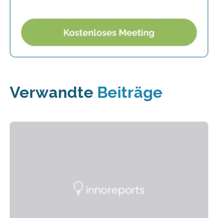
Verwandte
Beiträge