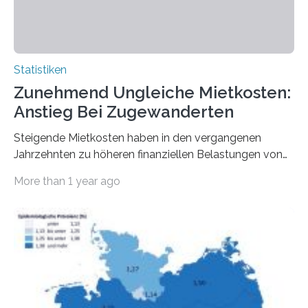
Statistiken
Zunehmend Ungleiche Mietkosten:
Anstieg Bei Zugewanderten
Steigende Mietkosten haben in den vergangenen
Jahrzehnten zu höheren finanziellen Belastungen von
Mietern geführt. In einer aktuellen Studie hat das
More than 1 year ago
Bundesinstitut für Bevölkerungsforschung (BiB)
untersucht, wie sich der Anteil der Mietkosten am
gesamten Einkommen zwischen 1990 und 2020 für
unterschiedliche Einkommensgruppen sowie für in
Deutschland geborene Menschen und Zugewanderte
verändert hat. Das Ergebnis: Während Personen mit
hohen Einkommen (oberstes Quintil der Verteilung der
Nettoäquivalenzeinkommen) nur einen moderaten