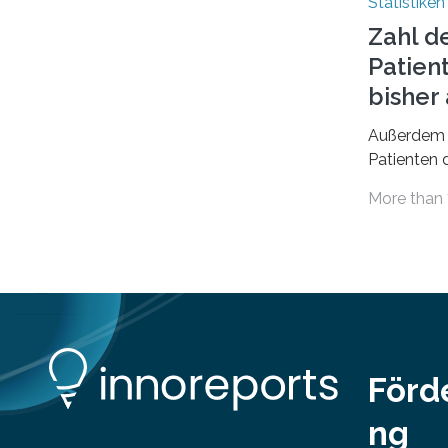
Statistiken
das Bundesinstitut für
Zahl d
Bevölkerungsforschung (BiB)
Patien
untersucht, wie sich der Anteil der
Mietkosten am gesamten Einkommen
bishe
zwischen 1990 und 2020 für
Außerdem 
unterschiedliche Einkommensgruppen
Patienten d
sowie für in Deutschland geborene
Versorgung
Menschen und Zugewanderte
More than 
Jahr 2009 
verändert hat. Das Ergebnis: Während
gesetzlich
Personen mit hohen Einkommen
(oberstes Quintil der Verteilung der
Nettoäquivalenzeinkommen) nur einen
moderaten Anstieg des Mietanteils am
Gesamteinkommen hinnehmen
mussten, nahm die Belastung bei
Menschen mit…
Förd
ng