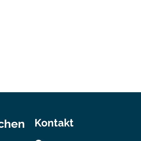
bei…
Kontakt
schen