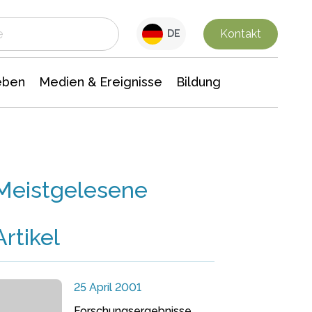
 Leben
Medien & Ereignisse
Interdisziplinäre Forschung
Veranstaltungsnachrichten
n Chemie
Gesellschaftswissenschaften
Kontakt
DE
eben
Medien & Ereignisse
Bildung
Meistgelesene
Artikel
25 April 2001
Forschungsergebnisse