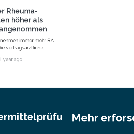
Professorinnen (3 800) und 
er Rheuma-
ten höher als
r angenommen
nehmen immer mehr RA-
ie vertragsärztliche
 in Anspruch. Während im
1 year ago
nur etwa 526.000 (526.211)
…
ermittelprüfu
Mehr erfor