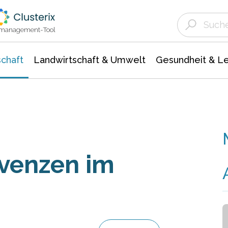
Landwirtschaft & Umwelt
Gesundheit &
Agrar- Forstwissenschaften
Unternehmensmeldungen
Biowissenschafte
Ökologie Umwelt- Naturschutz
ktmanagement-Tool
chaft
Landwirtschaft & Umwelt
Gesundheit & L
venzen im