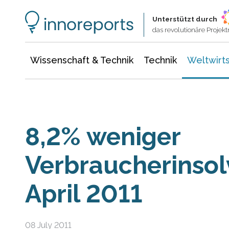
Wissenschaft & Technik
Informationstechnologie
Energie & Elektrotechnik
Unterstützt durch
das revolutionäre Proje
Wissenschaft & Technik
Technik
Weltwirts
8,2% weniger
Verbraucherinsol
April 2011
08 July 2011