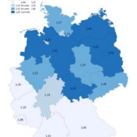
gesamten Einkommen zwischen 1990 und 2020 für
unterschiedliche Einkommensgruppen sowie für in
Deutschland geborene Menschen und Zugewanderte
verändert hat. Das Ergebnis: Während Personen mit
hohen Einkommen (oberstes Quintil der Verteilung der
Nettoäquivalenzeinkommen) nur einen moderaten
Anstieg des Mietanteils am Gesamteinkommen
hinnehmen mussten, nahm die Belastung bei
Menschen mit…