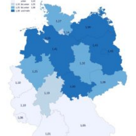
unterschiedliche Einkommensgruppen sowie für in
Deutschland geborene Menschen und Zugewanderte
verändert hat. Das Ergebnis: Während Personen mit
hohen Einkommen (oberstes Quintil der Verteilung der
Nettoäquivalenzeinkommen) nur einen moderaten
Anstieg des Mietanteils am Gesamteinkommen
hinnehmen mussten, nahm die Belastung bei
Menschen mit…