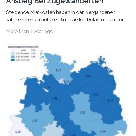
Anstieg Bei Zugewanderten
Steigende Mietkosten haben in den vergangenen
Jahrzehnten zu höheren finanziellen Belastungen von
Mietern geführt. In einer aktuellen Studie hat das
More than 1 year ago
Bundesinstitut für Bevölkerungsforschung (BiB)
untersucht, wie sich der Anteil der Mietkosten am
gesamten Einkommen zwischen 1990 und 2020 für
unterschiedliche Einkommensgruppen sowie für in
Deutschland geborene Menschen und Zugewanderte
verändert hat. Das Ergebnis: Während Personen mit
hohen Einkommen (oberstes Quintil der Verteilung der
Nettoäquivalenzeinkommen) nur einen moderaten
Anstieg des Mietanteils am Gesamteinkommen
hinnehmen mussten, nahm die Belastung bei
Menschen mit…