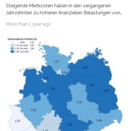
Steigende Mietkosten haben in den vergangenen
Jahrzehnten zu höheren finanziellen Belastungen von
Mietern geführt. In einer aktuellen Studie hat das
More than 1 year ago
Bundesinstitut für Bevölkerungsforschung (BiB)
untersucht, wie sich der Anteil der Mietkosten am
gesamten Einkommen zwischen 1990 und 2020 für
unterschiedliche Einkommensgruppen sowie für in
Deutschland geborene Menschen und Zugewanderte
verändert hat. Das Ergebnis: Während Personen mit
hohen Einkommen (oberstes Quintil der Verteilung der
Nettoäquivalenzeinkommen) nur einen moderaten
Anstieg des Mietanteils am Gesamteinkommen
hinnehmen mussten, nahm die Belastung bei
Menschen mit…