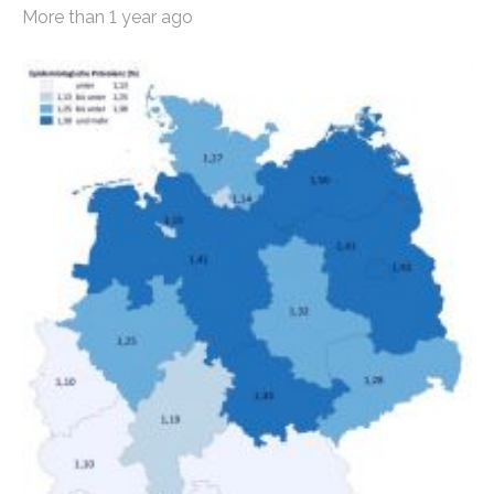
Mietern geführt. In einer aktuellen Studie hat das
More than 1 year ago
Bundesinstitut für Bevölkerungsforschung (BiB)
untersucht, wie sich der Anteil der Mietkosten am
gesamten Einkommen zwischen 1990 und 2020 für
unterschiedliche Einkommensgruppen sowie für in
Deutschland geborene Menschen und Zugewanderte
verändert hat. Das Ergebnis: Während Personen mit
hohen Einkommen (oberstes Quintil der Verteilung der
Nettoäquivalenzeinkommen) nur einen moderaten
Anstieg des Mietanteils am Gesamteinkommen
hinnehmen mussten, nahm die Belastung bei
Menschen mit…