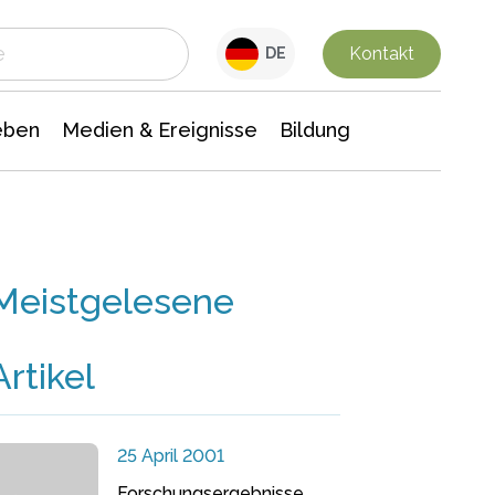
 Leben
Medien & Ereignisse
Interdisziplinäre Forschung
Veranstaltungsnachrichten
n Chemie
Gesellschaftswissenschaften
Kontakt
DE
eben
Medien & Ereignisse
Bildung
Meistgelesene
Artikel
25 April 2001
Forschungsergebnisse