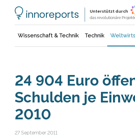
Wissenschaft & Technik
Informationstechnologie
Energie & Elektrotechnik
Unterstützt durch
das revolutionäre Proje
Wissenschaft & Technik
Technik
Weltwirts
24 904 Euro öffen
Schulden je Einw
2010
27 September 2011