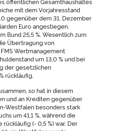
es öffentlichen Gesamthaushaltes
leiche mit dem Vorjahresstand
010 gegenüber dem 31. Dezember
liarden Euro angestiegen.
m Bund 25,5 %. Wesentlich zum
die Übertragung von
die FMS Wertmanagement
chuldenstand um 13,0 % und bei
g der gesetzlichen
 rückläufig.
sammen, so hat in diesem
en und an Krediten gegenüber
ein-Westfalen besonders stark
chs um 41,1 %, während die
ckläufig (- 0,5 %) war. Der