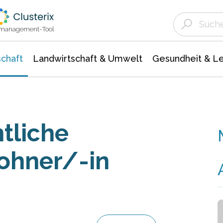
Landwirtschaft & Umwelt
Gesundheit &
Agrar- Forstwissenschaften
Unternehmensmeldungen
Biowissenschafte
Ökologie Umwelt- Naturschutz
ktmanagement-Tool
chaft
Landwirtschaft & Umwelt
Gesundheit & L
tliche
ohner/-in