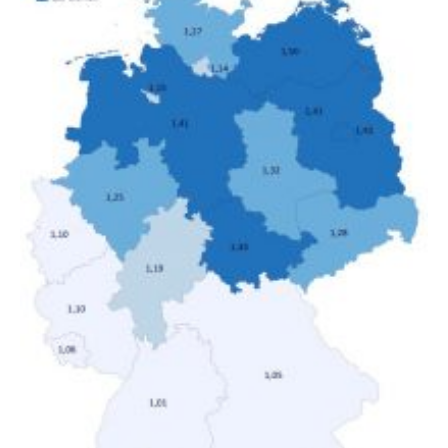
Deutschland geborene Menschen und Zugewanderte
verändert hat. Das Ergebnis: Während Personen mit
hohen Einkommen (oberstes Quintil der Verteilung der
Nettoäquivalenzeinkommen) nur einen moderaten
Anstieg des Mietanteils am Gesamteinkommen
hinnehmen mussten, nahm die Belastung bei
Menschen mit…