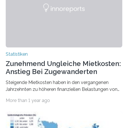
Statistiken
Zunehmend Ungleiche Mietkosten:
Anstieg Bei Zugewanderten
Steigende Mietkosten haben in den vergangenen
Jahrzehnten zu höheren finanziellen Belastungen von
Mietern geführt. In einer aktuellen Studie hat das
More than 1 year ago
Bundesinstitut für Bevölkerungsforschung (BiB)
untersucht, wie sich der Anteil der Mietkosten am
gesamten Einkommen zwischen 1990 und 2020 für
unterschiedliche Einkommensgruppen sowie für in