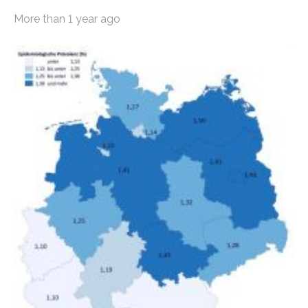
Mietern geführt. In einer aktuellen Studie hat das
More than 1 year ago
Bundesinstitut für Bevölkerungsforschung (BiB)
untersucht, wie sich der Anteil der Mietkosten am
gesamten Einkommen zwischen 1990 und 2020 für
unterschiedliche Einkommensgruppen sowie für in
Deutschland geborene Menschen und Zugewanderte
verändert hat. Das Ergebnis: Während Personen mit
hohen Einkommen (oberstes Quintil der Verteilung der
Nettoäquivalenzeinkommen) nur einen moderaten
Anstieg des Mietanteils am Gesamteinkommen
hinnehmen mussten, nahm die Belastung bei
Menschen mit…