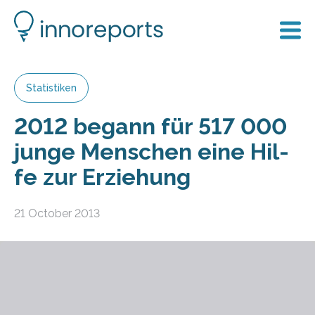
Statistiken
2012 be­gann für 517 000
jun­ge Men­schen eine Hil­
fe zur Er­zie­hung
21 October 2013