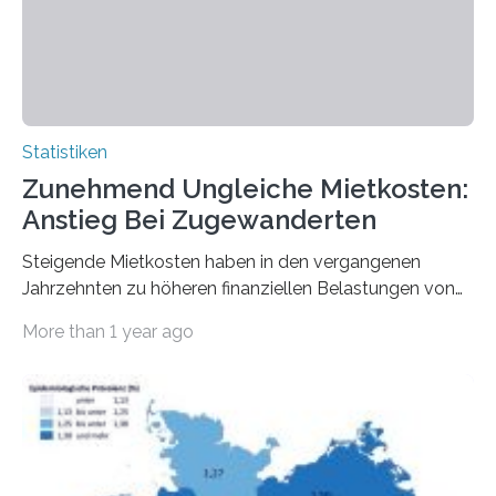
Statistiken
Zunehmend Ungleiche Mietkosten:
Anstieg Bei Zugewanderten
Steigende Mietkosten haben in den vergangenen
Jahrzehnten zu höheren finanziellen Belastungen von
Mietern geführt. In einer aktuellen Studie hat das
More than 1 year ago
Bundesinstitut für Bevölkerungsforschung (BiB)
untersucht, wie sich der Anteil der Mietkosten am
gesamten Einkommen zwischen 1990 und 2020 für
unterschiedliche Einkommensgruppen sowie für in
Deutschland geborene Menschen und Zugewanderte
verändert hat. Das Ergebnis: Während Personen mit