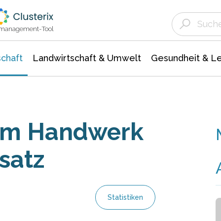
Landwirtschaft & Umwelt
Gesundheit &
Agrar- Forstwissenschaften
Unternehmensmeldungen
Biowissenschafte
Ökologie Umwelt- Naturschutz
ktmanagement-Tool
chaft
Landwirtschaft & Umwelt
Gesundheit & L
 im Handwerk
satz
Statistiken