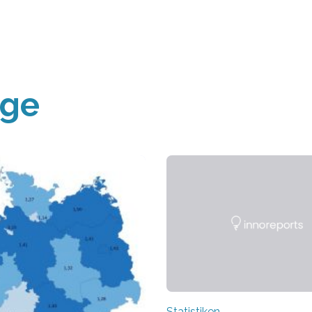
äge
Statistiken