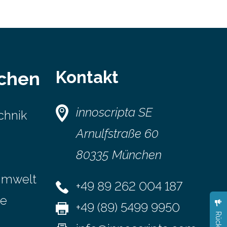
Kontakt
schen
innoscripta SE
chnik
Arnulfstraße 60
80335 München
Umwelt
+49 89 262 004 187
se
+49 (89) 5499 9950