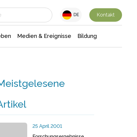
 Leben
Medien & Ereignisse
Interdisziplinäre Forschung
Veranstaltungsnachrichten
n Chemie
Gesellschaftswissenschaften
Kontakt
DE
eben
Medien & Ereignisse
Bildung
Meistgelesene
Artikel
25 April 2001
Forschungsergebnisse