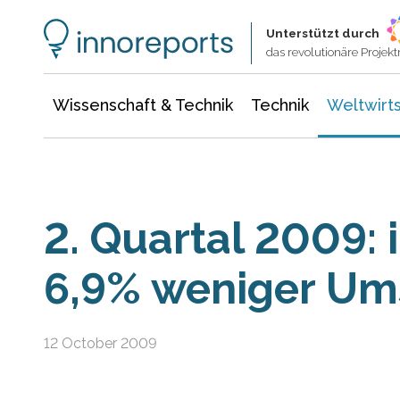
Wissenschaft & Technik
Informationstechnologie
Energie & Elektrotechnik
Unterstützt durch
das revolutionäre Proje
Wissenschaft & Technik
Technik
Weltwirts
2. Quartal 2009:
6,9% weniger Um
12 October 2009