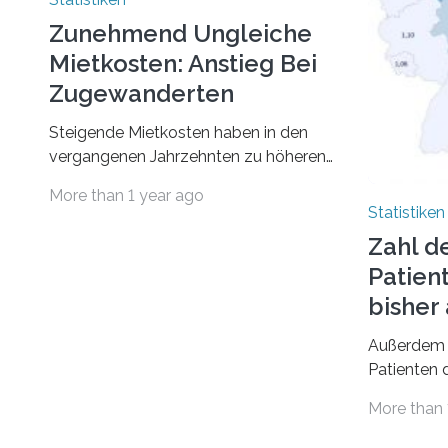
Zunehmend Ungleiche
Mietkosten: Anstieg Bei
Zugewanderten
Steigende Mietkosten haben in den
vergangenen Jahrzehnten zu höheren
finanziellen Belastungen von Mietern
More than 1 year ago
geführt. In einer aktuellen Studie hat
Statistiken
das Bundesinstitut für
Zahl d
Bevölkerungsforschung (BiB)
Patien
untersucht, wie sich der Anteil der
Mietkosten am gesamten Einkommen
bishe
zwischen 1990 und 2020 für
Außerdem 
unterschiedliche Einkommensgruppen
Patienten d
sowie für in Deutschland geborene
Versorgung
Menschen und Zugewanderte
More than 
Jahr 2009 
verändert hat. Das Ergebnis: Während
gesetzlich
Personen mit hohen Einkommen