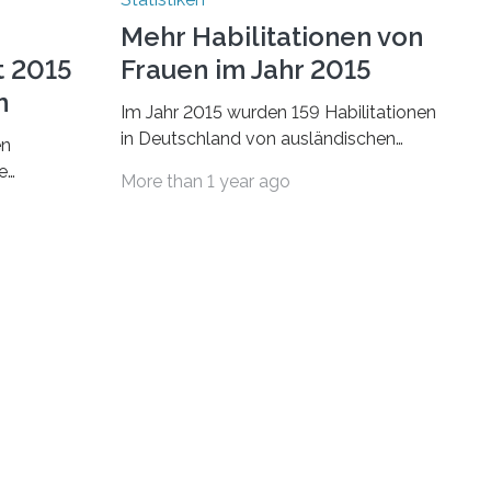
Mehr Habilitationen von
t 2015
Frauen im Jahr 2015
n
Im Jahr 2015 wurden 159 Habilitationen
in Deutschland von ausländischen
en
Wissenschaftlerinnen und
e
More than 1 year ago
Wissenschaftlern erfolgreich beendet.
schafts-
Damit nahm der…
ei
bei…