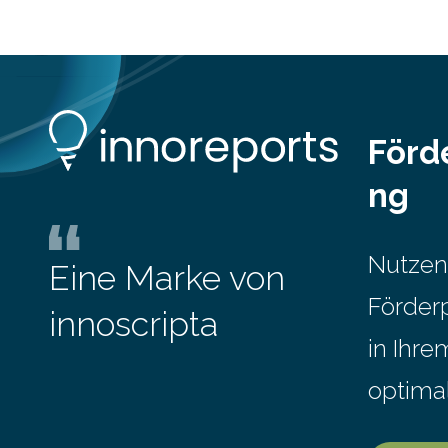
(oberstes Quintil der Verteilung der
Nettoäquivalenzeinkommen) nur einen
moderaten Anstieg des Mietanteils am
Gesamteinkommen hinnehmen
mussten, nahm die Belastung bei
Menschen mit…
Förd
ng
Nutzen
Eine Marke von
Förder
innoscripta
in Ihr
optima