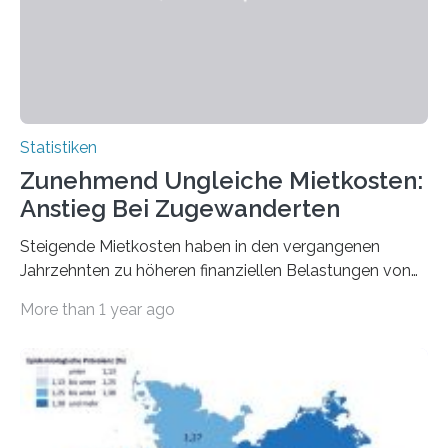
Statistiken
Zunehmend Ungleiche Mietkosten:
Anstieg Bei Zugewanderten
Steigende Mietkosten haben in den vergangenen
Jahrzehnten zu höheren finanziellen Belastungen von
Mietern geführt. In einer aktuellen Studie hat das
More than 1 year ago
Bundesinstitut für Bevölkerungsforschung (BiB)
untersucht, wie sich der Anteil der Mietkosten am
gesamten Einkommen zwischen 1990 und 2020 für
unterschiedliche Einkommensgruppen sowie für in
Deutschland geborene Menschen und Zugewanderte
verändert hat. Das Ergebnis: Während Personen mit