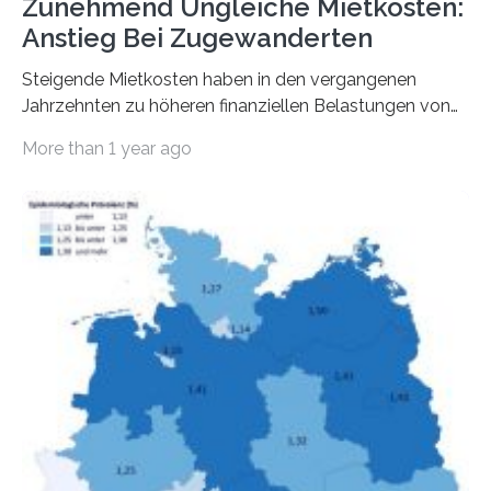
Zunehmend Ungleiche Mietkosten:
Anstieg Bei Zugewanderten
Steigende Mietkosten haben in den vergangenen
Jahrzehnten zu höheren finanziellen Belastungen von
Mietern geführt. In einer aktuellen Studie hat das
More than 1 year ago
Bundesinstitut für Bevölkerungsforschung (BiB)
untersucht, wie sich der Anteil der Mietkosten am
gesamten Einkommen zwischen 1990 und 2020 für
unterschiedliche Einkommensgruppen sowie für in
Deutschland geborene Menschen und Zugewanderte
verändert hat. Das Ergebnis: Während Personen mit
hohen Einkommen (oberstes Quintil der Verteilung der
Nettoäquivalenzeinkommen) nur einen moderaten
Anstieg des Mietanteils am Gesamteinkommen
hinnehmen mussten, nahm die Belastung bei
Menschen mit…