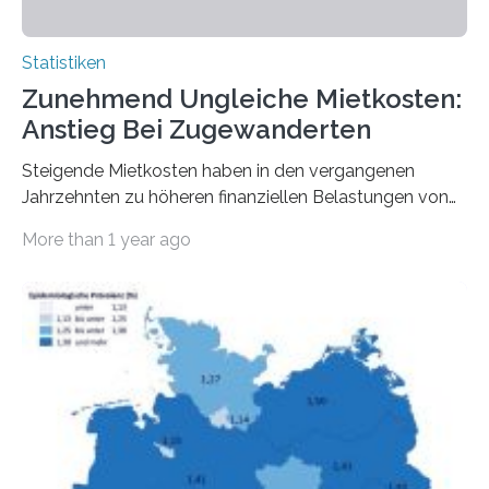
Statistiken
Zunehmend Ungleiche Mietkosten:
Anstieg Bei Zugewanderten
Steigende Mietkosten haben in den vergangenen
Jahrzehnten zu höheren finanziellen Belastungen von
Mietern geführt. In einer aktuellen Studie hat das
More than 1 year ago
Bundesinstitut für Bevölkerungsforschung (BiB)
untersucht, wie sich der Anteil der Mietkosten am
gesamten Einkommen zwischen 1990 und 2020 für
unterschiedliche Einkommensgruppen sowie für in
Deutschland geborene Menschen und Zugewanderte
verändert hat. Das Ergebnis: Während Personen mit
hohen Einkommen (oberstes Quintil der Verteilung der
Nettoäquivalenzeinkommen) nur einen moderaten
Anstieg des Mietanteils am Gesamteinkommen
hinnehmen mussten, nahm die Belastung bei