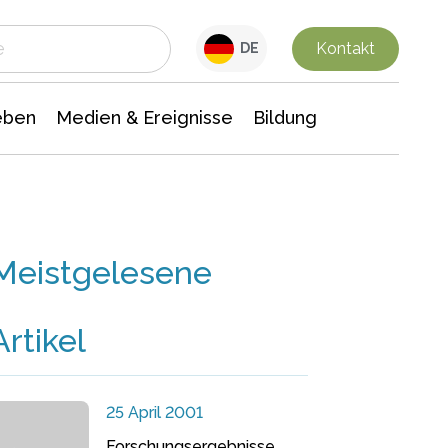
 Leben
Medien & Ereignisse
Interdisziplinäre Forschung
Veranstaltungsnachrichten
n Chemie
Gesellschaftswissenschaften
Kontakt
DE
eben
Medien & Ereignisse
Bildung
Meistgelesene
Artikel
25 April 2001
Forschungsergebnisse