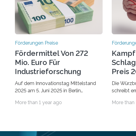
Förderungen Preise
Förderunge
Fördermittel Von 272
Kampf
Mio. Euro Für
Schlag
Industrieforschung
Preis 2
Freigegeben
Ausges
Auf dem Innovationstag Mittelstand
Die Würzbu
2025 am 5. Juni 2025 in Berlin
schreibt e
überbrachte das Bundesministerium
Hentschel-
More than 1 year ago
More than 
für Wirtschaft und Energie eine gute
soll eine 
Nachricht: Überplanmäßige
oder eine 
Verpflichtungsermächtigungen in Höhe
wissenscha
von bis zu 272 Millionen Euro wurden in
Thema Schl
dieser Woche vom
Stiftung „