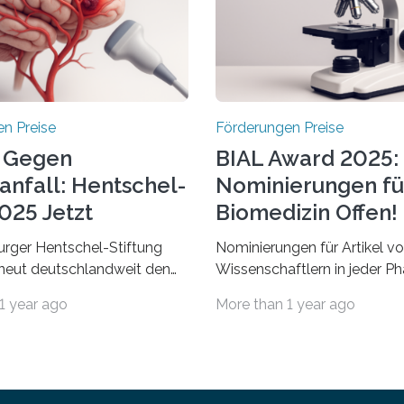
n Preise
Förderungen Preise
 Gegen
BIAL Award 2025:
anfall: Hentschel-
Nominierungen fü
025 Jetzt
Biomedizin Offen!
chrieben
rger Hentschel-Stiftung
Nominierungen für Artikel v
rneut deutschlandweit den
Wissenschaftlern in jeder Ph
Preis aus. Geehrt werden
Karriere und aus jedem Land
1 year ago
More than 1 year ago
herausragende Doktorarbeit
willkommen sind Dieser inte
hochrangige
Preis wurde ins Leben geruf
ftliche Publikation zum
bemerkenswertesten
aganfall. Die Hentschel-
wissenschaftlichen Entdeck
Kampf dem Schlaganfall“ mit
biomedizinischen Bereich