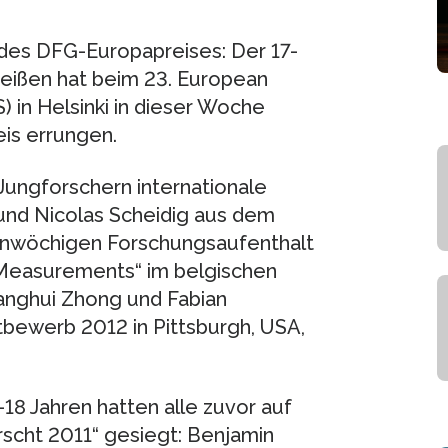
 des DFG-Europapreises: Der 17-
eißen hat beim 23. European
 in Helsinki in dieser Woche
is errungen.
ungforschern internationale
g und Nicolas Scheidig aus dem
inwöchigen Forschungsaufenthalt
d Measurements“ im belgischen
ianghui Zhong und Fabian
bewerb 2012 in Pittsburgh, USA,
18 Jahren hatten alle zuvor auf
cht 2011“ gesiegt: Benjamin