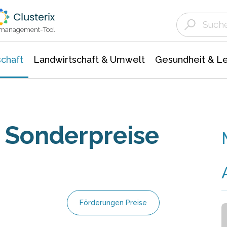
Landwirtschaft & Umwelt
Gesundheit &
Agrar- Forstwissenschaften
Unternehmensmeldungen
Biowissenschafte
Ökologie Umwelt- Naturschutz
ktmanagement-Tool
chaft
Landwirtschaft & Umwelt
Gesundheit & L
d Sonderpreise
Förderungen Preise