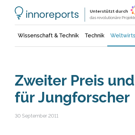
Wissenschaft & Technik
Informationstechnologie
Energie & Elektrotechnik
Unterstützt durch
das revolutionäre Proje
Wissenschaft & Technik
Technik
Weltwirts
Zweiter Preis un
für Jungforscher
30 September 2011