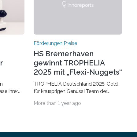
Förderungen Preise
HS Bremerhaven
r
gewinnt TROPHELIA
2025 mit „Flexi-Nuggets“
on
TROPHELIA Deutschland 2025: Gold
ase ihrer
für knusprigen Genuss! Team der
 der Welt
Hochschule Bremerhaven gewinnt mit
More than 1 year ago
rnationale
“Flexi-Nuggets” und vertritt
en, um die
Deutschland bei ECOTROPHELIAMit
der Produktidee “Flexi-Nuggets”
ungen im
gewinnt das Studierenden-Team der
Hochschule Bremerhaven den