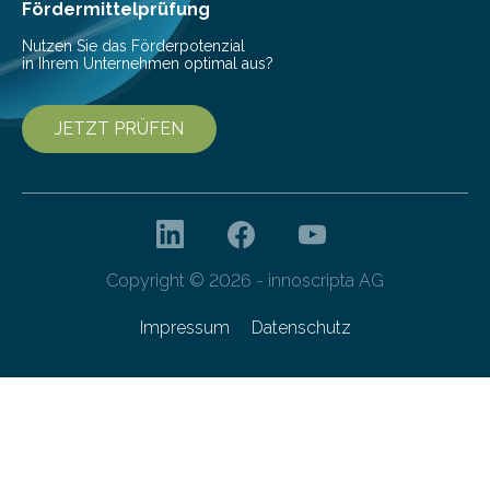
Franziska Diebel, Pauline Hoffmann und Yusuf Toprak
Fördermittelprüfung
entwickelt. Mit nur…
Nutzen Sie das Förderpotenzial
in Ihrem Unternehmen optimal aus?
JETZT PRÜFEN
Copyright © 2026 - innoscripta AG
Impressum
Datenschutz