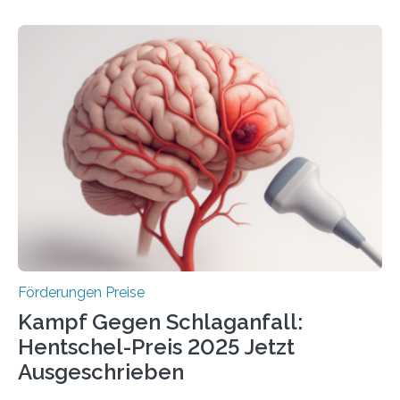
Höhe von bis zu 272 Millionen Euro wurden in dieser
Woche vom Haushaltsausschuss freigegeben – unter
anderem zur Unterstützung der
Industrieforschungsprogramme Industrielle
Gemeinschaftsforschung (IGF), Zentrales
Innovationsprogramm Mittelstand (ZIM) und
Innovationskompetenz INNO-KOM. Auf dem
Innovationstag Mittelstand 2025 am 5. Juni 2025 in
Berlin überbrachte das Bundesministerium für
Wirtschaft und Energie eine gute Nachricht:
Überplanmäßige Verpflichtungsermächtigungen in
Höhe…
Förderungen Preise
Kampf Gegen Schlaganfall:
Hentschel-Preis 2025 Jetzt
Ausgeschrieben