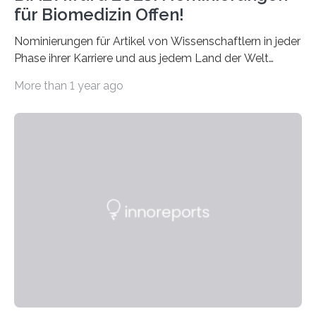
für Biomedizin Offen!
Nominierungen für Artikel von Wissenschaftlern in jeder
Phase ihrer Karriere und aus jedem Land der Welt
willkommen sind Dieser internationale Preis wurde ins
More than 1 year ago
Leben gerufen, um die bemerkenswertesten
wissenschaftlichen Entdeckungen im biomedizinischen
Bereich auszuzeichnen. Er hat sich einen wachsenden
Ruf als Vorstufe zum Nobelpreis erarbeitet, da er in
einer früheren Ausgabe zwei Autoren auszeichnete, die
später mit dem Nobelpreis für Medizin geehrt wurden.
Die vierte Ausgabe des internationalen Preises der BIAL
Foundation, des BIAL Award in Biomedicine ist in
vollem…