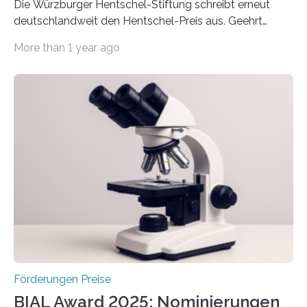
Die Würzburger Hentschel-Stiftung schreibt erneut
deutschlandweit den Hentschel-Preis aus. Geehrt
werden soll eine herausragende Doktorarbeit oder eine
More than 1 year ago
hochrangige wissenschaftliche Publikation zum Thema
Schlaganfall. Die Hentschel-Stiftung „Kampf dem
Schlaganfall“ mit Sitz in Würzburg fördert die
Schlaganfallforschung, um die Behandlung der
Betroffenen zu verbessern. Dazu schreibt sie auch in
diesem Jahr wieder deutschlandweit den Hentschel-
Preis aus. Er richtet sich gezielt an jüngere
Forscherinnen und Forscher unter 40 Jahren. Geehrt
werden soll eine herausragende Doktorarbeit oder eine
hochrangige wissenschaftliche Publikation zum Thema
Schlaganfall….
Förderungen Preise
BIAL Award 2025: Nominierungen