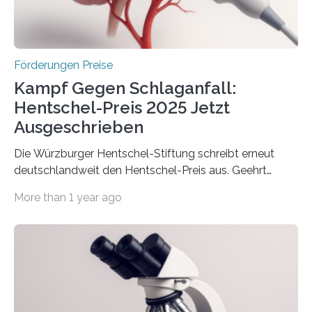
Wirtschaft und Energie eine gute Nachricht:
Überplanmäßige Verpflichtungsermächtigungen in
Höhe…
Förderungen Preise
Kampf Gegen Schlaganfall:
Hentschel-Preis 2025 Jetzt
Ausgeschrieben
Die Würzburger Hentschel-Stiftung schreibt erneut
deutschlandweit den Hentschel-Preis aus. Geehrt
werden soll eine herausragende Doktorarbeit oder eine
More than 1 year ago
hochrangige wissenschaftliche Publikation zum Thema
Schlaganfall. Die Hentschel-Stiftung „Kampf dem
Schlaganfall“ mit Sitz in Würzburg fördert die
Schlaganfallforschung, um die Behandlung der
Betroffenen zu verbessern. Dazu schreibt sie auch in
diesem Jahr wieder deutschlandweit den Hentschel-
Preis aus. Er richtet sich gezielt an jüngere