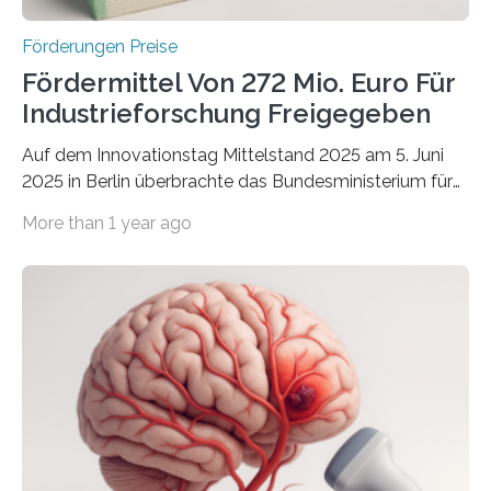
Förderungen Preise
Fördermittel Von 272 Mio. Euro Für
Industrieforschung Freigegeben
Auf dem Innovationstag Mittelstand 2025 am 5. Juni
2025 in Berlin überbrachte das Bundesministerium für
Wirtschaft und Energie eine gute Nachricht:
More than 1 year ago
Überplanmäßige Verpflichtungsermächtigungen in
Höhe von bis zu 272 Millionen Euro wurden in dieser
Woche vom Haushaltsausschuss freigegeben – unter
anderem zur Unterstützung der
Industrieforschungsprogramme Industrielle
Gemeinschaftsforschung (IGF), Zentrales
Innovationsprogramm Mittelstand (ZIM) und
Innovationskompetenz INNO-KOM. Auf dem
Innovationstag Mittelstand 2025 am 5. Juni 2025 in
Berlin überbrachte das Bundesministerium für