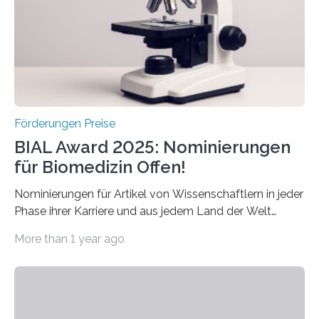
Forscherinnen und Forscher unter 40 Jahren. Geehrt
werden soll eine herausragende Doktorarbeit oder eine
hochrangige wissenschaftliche Publikation zum Thema
Schlaganfall….
Förderungen Preise
BIAL Award 2025: Nominierungen
für Biomedizin Offen!
Nominierungen für Artikel von Wissenschaftlern in jeder
Phase ihrer Karriere und aus jedem Land der Welt
willkommen sind Dieser internationale Preis wurde ins
More than 1 year ago
Leben gerufen, um die bemerkenswertesten
wissenschaftlichen Entdeckungen im biomedizinischen
Bereich auszuzeichnen. Er hat sich einen wachsenden
Ruf als Vorstufe zum Nobelpreis erarbeitet, da er in
einer früheren Ausgabe zwei Autoren auszeichnete, die