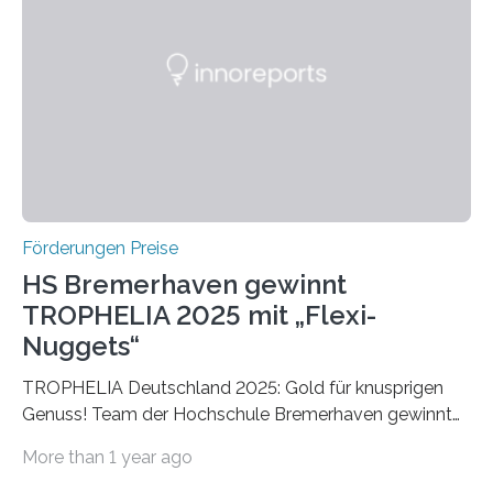
später mit dem Nobelpreis für Medizin geehrt wurden.
Die vierte Ausgabe des internationalen Preises der BIAL
Foundation, des BIAL Award in Biomedicine ist in
vollem…
Förderungen Preise
HS Bremerhaven gewinnt
TROPHELIA 2025 mit „Flexi-
Nuggets“
TROPHELIA Deutschland 2025: Gold für knusprigen
Genuss! Team der Hochschule Bremerhaven gewinnt
mit “Flexi-Nuggets” und vertritt Deutschland bei
More than 1 year ago
ECOTROPHELIAMit der Produktidee “Flexi-Nuggets”