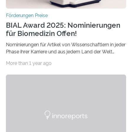
Förderungen Preise
BIAL Award 2025: Nominierungen
für Biomedizin Offen!
Nominierungen für Artikel von Wissenschaftlern in jeder
Phase ihrer Karriere und aus jedem Land der Welt
willkommen sind Dieser internationale Preis wurde ins
More than 1 year ago
Leben gerufen, um die bemerkenswertesten
wissenschaftlichen Entdeckungen im biomedizinischen
Bereich auszuzeichnen. Er hat sich einen wachsenden
Ruf als Vorstufe zum Nobelpreis erarbeitet, da er in
einer früheren Ausgabe zwei Autoren auszeichnete, die
später mit dem Nobelpreis für Medizin geehrt wurden.
Die vierte Ausgabe des internationalen Preises der BIAL
Foundation, des BIAL Award in Biomedicine ist in
vollem…