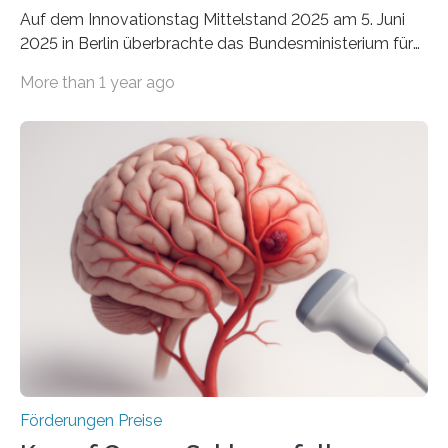
Auf dem Innovationstag Mittelstand 2025 am 5. Juni
2025 in Berlin überbrachte das Bundesministerium für
Wirtschaft und Energie eine gute Nachricht:
More than 1 year ago
Überplanmäßige Verpflichtungsermächtigungen in
Höhe von bis zu 272 Millionen Euro wurden in dieser
Woche vom Haushaltsausschuss freigegeben – unter
anderem zur Unterstützung der
Industrieforschungsprogramme Industrielle
Gemeinschaftsforschung (IGF), Zentrales
Innovationsprogramm Mittelstand (ZIM) und
Innovationskompetenz INNO-KOM. Auf dem
Innovationstag Mittelstand 2025 am 5. Juni 2025 in
Berlin überbrachte das Bundesministerium für
Wirtschaft und Energie eine gute Nachricht:
Überplanmäßige Verpflichtungsermächtigungen in
Höhe…
Förderungen Preise