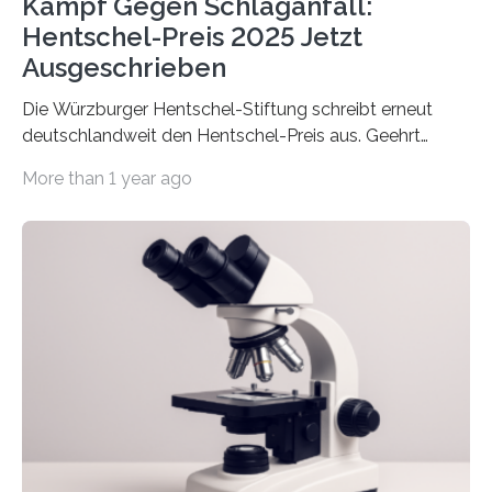
Kampf Gegen Schlaganfall:
Hentschel-Preis 2025 Jetzt
Ausgeschrieben
Die Würzburger Hentschel-Stiftung schreibt erneut
deutschlandweit den Hentschel-Preis aus. Geehrt
werden soll eine herausragende Doktorarbeit oder eine
More than 1 year ago
hochrangige wissenschaftliche Publikation zum Thema
Schlaganfall. Die Hentschel-Stiftung „Kampf dem
Schlaganfall“ mit Sitz in Würzburg fördert die
Schlaganfallforschung, um die Behandlung der
Betroffenen zu verbessern. Dazu schreibt sie auch in
diesem Jahr wieder deutschlandweit den Hentschel-
Preis aus. Er richtet sich gezielt an jüngere
Forscherinnen und Forscher unter 40 Jahren. Geehrt
werden soll eine herausragende Doktorarbeit oder eine
hochrangige wissenschaftliche Publikation zum Thema
Schlaganfall….