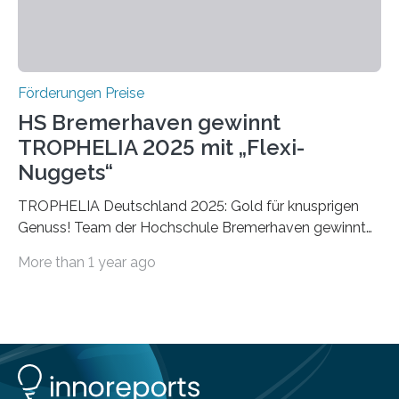
Förderungen Preise
HS Bremerhaven gewinnt
TROPHELIA 2025 mit „Flexi-
Nuggets“
TROPHELIA Deutschland 2025: Gold für knusprigen
Genuss! Team der Hochschule Bremerhaven gewinnt
mit “Flexi-Nuggets” und vertritt Deutschland bei
More than 1 year ago
ECOTROPHELIAMit der Produktidee “Flexi-Nuggets”
gewinnt das Studierenden-Team der Hochschule
Bremerhaven den diesjährigen TROPHELIA-
Wettbewerb. Der Ideenwettbewerb richtet sich an
Studierende der Lebensmittelwissenschaften und
wurde zum 16. Mal durch den Forschungskreis der
Ernährungsindustrie e. V. (FEI) ausgerichtet. “Flexi-