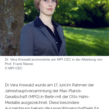
Dr. Vera Krewald promovierte am MPI CEC in der Abteilung von
Prof. Frank Neese.
© MPI CEC
Dr. Vera Krewald wurde am 17. Juni im Rahmen der
Jahreshauptversammlung der Max-Planck-
Gesellschaft (MPG) in Berlin mit der Otto Hahn-
Medaille ausgezeichnet. Diese besondere
Auszeichnung bekam die junge Wissenschaftlerin für