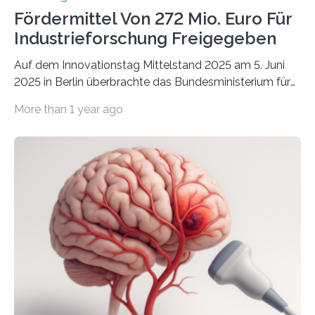
Fördermittel Von 272 Mio. Euro Für
Industrieforschung Freigegeben
Auf dem Innovationstag Mittelstand 2025 am 5. Juni
2025 in Berlin überbrachte das Bundesministerium für
Wirtschaft und Energie eine gute Nachricht:
More than 1 year ago
Überplanmäßige Verpflichtungsermächtigungen in
Höhe von bis zu 272 Millionen Euro wurden in dieser
Woche vom Haushaltsausschuss freigegeben – unter
anderem zur Unterstützung der
Industrieforschungsprogramme Industrielle
Gemeinschaftsforschung (IGF), Zentrales
Innovationsprogramm Mittelstand (ZIM) und
Innovationskompetenz INNO-KOM. Auf dem
Innovationstag Mittelstand 2025 am 5. Juni 2025 in
Berlin überbrachte das Bundesministerium für
Wirtschaft und Energie eine gute Nachricht:
Überplanmäßige Verpflichtungsermächtigungen in