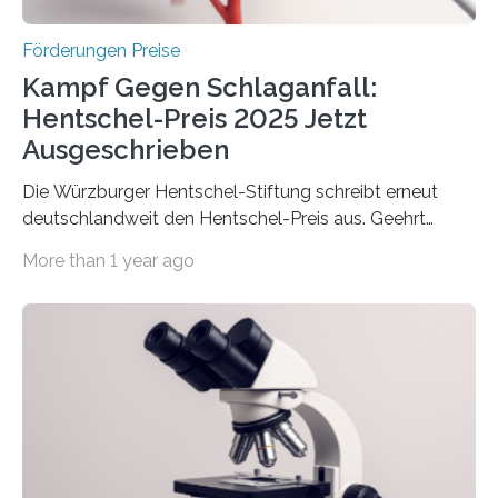
Höhe…
Förderungen Preise
Kampf Gegen Schlaganfall:
Hentschel-Preis 2025 Jetzt
Ausgeschrieben
Die Würzburger Hentschel-Stiftung schreibt erneut
deutschlandweit den Hentschel-Preis aus. Geehrt
werden soll eine herausragende Doktorarbeit oder eine
More than 1 year ago
hochrangige wissenschaftliche Publikation zum Thema
Schlaganfall. Die Hentschel-Stiftung „Kampf dem
Schlaganfall“ mit Sitz in Würzburg fördert die
Schlaganfallforschung, um die Behandlung der
Betroffenen zu verbessern. Dazu schreibt sie auch in
diesem Jahr wieder deutschlandweit den Hentschel-
Preis aus. Er richtet sich gezielt an jüngere
Forscherinnen und Forscher unter 40 Jahren. Geehrt
werden soll eine herausragende Doktorarbeit oder eine