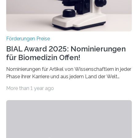
hochrangige wissenschaftliche Publikation zum Thema
Schlaganfall….
Förderungen Preise
BIAL Award 2025: Nominierungen
für Biomedizin Offen!
Nominierungen für Artikel von Wissenschaftlern in jeder
Phase ihrer Karriere und aus jedem Land der Welt
willkommen sind Dieser internationale Preis wurde ins
More than 1 year ago
Leben gerufen, um die bemerkenswertesten
wissenschaftlichen Entdeckungen im biomedizinischen
Bereich auszuzeichnen. Er hat sich einen wachsenden
Ruf als Vorstufe zum Nobelpreis erarbeitet, da er in
einer früheren Ausgabe zwei Autoren auszeichnete, die
später mit dem Nobelpreis für Medizin geehrt wurden.
Die vierte Ausgabe des internationalen Preises der BIAL