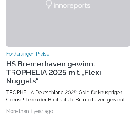
Foundation, des BIAL Award in Biomedicine ist in
vollem…
Förderungen Preise
HS Bremerhaven gewinnt
TROPHELIA 2025 mit „Flexi-
Nuggets“
TROPHELIA Deutschland 2025: Gold für knusprigen
Genuss! Team der Hochschule Bremerhaven gewinnt
mit “Flexi-Nuggets” und vertritt Deutschland bei
More than 1 year ago
ECOTROPHELIAMit der Produktidee “Flexi-Nuggets”
gewinnt das Studierenden-Team der Hochschule
Bremerhaven den diesjährigen TROPHELIA-