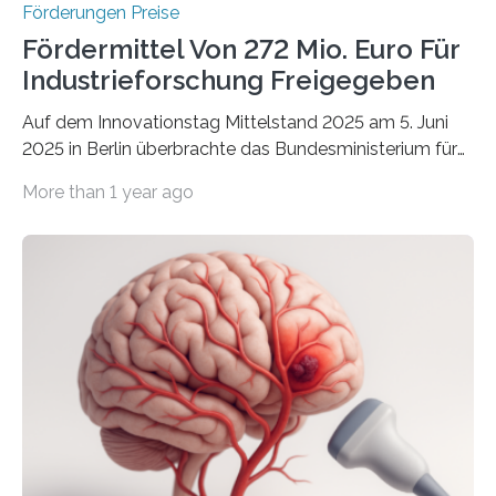
Förderungen Preise
Fördermittel Von 272 Mio. Euro Für
Industrieforschung Freigegeben
Auf dem Innovationstag Mittelstand 2025 am 5. Juni
2025 in Berlin überbrachte das Bundesministerium für
Wirtschaft und Energie eine gute Nachricht:
More than 1 year ago
Überplanmäßige Verpflichtungsermächtigungen in
Höhe von bis zu 272 Millionen Euro wurden in dieser
Woche vom Haushaltsausschuss freigegeben – unter
anderem zur Unterstützung der
Industrieforschungsprogramme Industrielle
Gemeinschaftsforschung (IGF), Zentrales
Innovationsprogramm Mittelstand (ZIM) und
Innovationskompetenz INNO-KOM. Auf dem
Innovationstag Mittelstand 2025 am 5. Juni 2025 in
Berlin überbrachte das Bundesministerium für
Wirtschaft und Energie eine gute Nachricht:
Überplanmäßige Verpflichtungsermächtigungen in