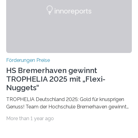
Die vierte Ausgabe des internationalen Preises der BIAL
Foundation, des BIAL Award in Biomedicine ist in
vollem…
Förderungen Preise
HS Bremerhaven gewinnt
TROPHELIA 2025 mit „Flexi-
Nuggets“
TROPHELIA Deutschland 2025: Gold für knusprigen
Genuss! Team der Hochschule Bremerhaven gewinnt
mit “Flexi-Nuggets” und vertritt Deutschland bei
More than 1 year ago
ECOTROPHELIAMit der Produktidee “Flexi-Nuggets”
gewinnt das Studierenden-Team der Hochschule
Bremerhaven den diesjährigen TROPHELIA-