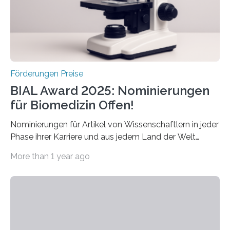
werden soll eine herausragende Doktorarbeit oder eine
hochrangige wissenschaftliche Publikation zum Thema
Schlaganfall….
Förderungen Preise
BIAL Award 2025: Nominierungen
für Biomedizin Offen!
Nominierungen für Artikel von Wissenschaftlern in jeder
Phase ihrer Karriere und aus jedem Land der Welt
willkommen sind Dieser internationale Preis wurde ins
More than 1 year ago
Leben gerufen, um die bemerkenswertesten
wissenschaftlichen Entdeckungen im biomedizinischen
Bereich auszuzeichnen. Er hat sich einen wachsenden
Ruf als Vorstufe zum Nobelpreis erarbeitet, da er in
einer früheren Ausgabe zwei Autoren auszeichnete, die
später mit dem Nobelpreis für Medizin geehrt wurden.