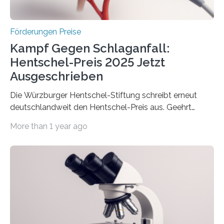
Höhe…
Förderungen Preise
Kampf Gegen Schlaganfall:
Hentschel-Preis 2025 Jetzt
Ausgeschrieben
Die Würzburger Hentschel-Stiftung schreibt erneut
deutschlandweit den Hentschel-Preis aus. Geehrt
werden soll eine herausragende Doktorarbeit oder eine
More than 1 year ago
hochrangige wissenschaftliche Publikation zum Thema
Schlaganfall. Die Hentschel-Stiftung „Kampf dem
Schlaganfall“ mit Sitz in Würzburg fördert die
Schlaganfallforschung, um die Behandlung der
Betroffenen zu verbessern. Dazu schreibt sie auch in
diesem Jahr wieder deutschlandweit den Hentschel-
Preis aus. Er richtet sich gezielt an jüngere
Forscherinnen und Forscher unter 40 Jahren. Geehrt