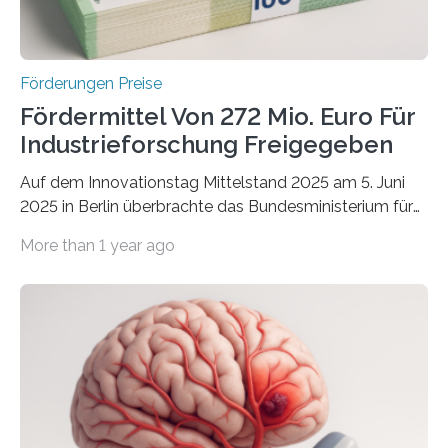
Förderungen Preise
Fördermittel Von 272 Mio. Euro Für
Industrieforschung Freigegeben
Auf dem Innovationstag Mittelstand 2025 am 5. Juni
2025 in Berlin überbrachte das Bundesministerium für
Wirtschaft und Energie eine gute Nachricht:
More than 1 year ago
Überplanmäßige Verpflichtungsermächtigungen in
Höhe von bis zu 272 Millionen Euro wurden in dieser
Woche vom Haushaltsausschuss freigegeben – unter
anderem zur Unterstützung der
Industrieforschungsprogramme Industrielle
Gemeinschaftsforschung (IGF), Zentrales
Innovationsprogramm Mittelstand (ZIM) und
Innovationskompetenz INNO-KOM. Auf dem
Innovationstag Mittelstand 2025 am 5. Juni 2025 in