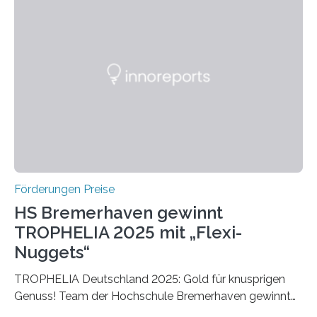
Ruf als Vorstufe zum Nobelpreis erarbeitet, da er in
einer früheren Ausgabe zwei Autoren auszeichnete, die
später mit dem Nobelpreis für Medizin geehrt wurden.
Die vierte Ausgabe des internationalen Preises der BIAL
Foundation, des BIAL Award in Biomedicine ist in
vollem…
Förderungen Preise
HS Bremerhaven gewinnt
TROPHELIA 2025 mit „Flexi-
Nuggets“
TROPHELIA Deutschland 2025: Gold für knusprigen
Genuss! Team der Hochschule Bremerhaven gewinnt
mit “Flexi-Nuggets” und vertritt Deutschland bei