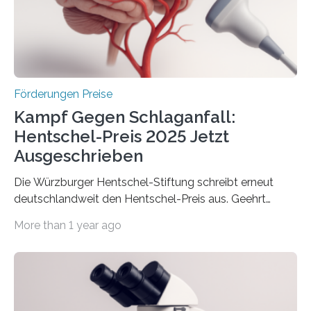
Berlin überbrachte das Bundesministerium für
Wirtschaft und Energie eine gute Nachricht:
Überplanmäßige Verpflichtungsermächtigungen in
Höhe…
Förderungen Preise
Kampf Gegen Schlaganfall:
Hentschel-Preis 2025 Jetzt
Ausgeschrieben
Die Würzburger Hentschel-Stiftung schreibt erneut
deutschlandweit den Hentschel-Preis aus. Geehrt
werden soll eine herausragende Doktorarbeit oder eine
More than 1 year ago
hochrangige wissenschaftliche Publikation zum Thema
Schlaganfall. Die Hentschel-Stiftung „Kampf dem
Schlaganfall“ mit Sitz in Würzburg fördert die
Schlaganfallforschung, um die Behandlung der
Betroffenen zu verbessern. Dazu schreibt sie auch in