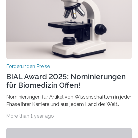
diesem Jahr wieder deutschlandweit den Hentschel-
Preis aus. Er richtet sich gezielt an jüngere
Forscherinnen und Forscher unter 40 Jahren. Geehrt
werden soll eine herausragende Doktorarbeit oder eine
hochrangige wissenschaftliche Publikation zum Thema
Schlaganfall….
Förderungen Preise
BIAL Award 2025: Nominierungen
für Biomedizin Offen!
Nominierungen für Artikel von Wissenschaftlern in jeder
Phase ihrer Karriere und aus jedem Land der Welt
willkommen sind Dieser internationale Preis wurde ins
More than 1 year ago
Leben gerufen, um die bemerkenswertesten
wissenschaftlichen Entdeckungen im biomedizinischen
Bereich auszuzeichnen. Er hat sich einen wachsenden