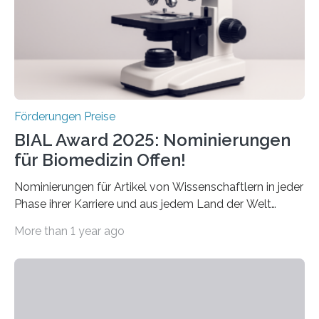
Forscherinnen und Forscher unter 40 Jahren. Geehrt
werden soll eine herausragende Doktorarbeit oder eine
hochrangige wissenschaftliche Publikation zum Thema
Schlaganfall….
Förderungen Preise
BIAL Award 2025: Nominierungen
für Biomedizin Offen!
Nominierungen für Artikel von Wissenschaftlern in jeder
Phase ihrer Karriere und aus jedem Land der Welt
willkommen sind Dieser internationale Preis wurde ins
More than 1 year ago
Leben gerufen, um die bemerkenswertesten
wissenschaftlichen Entdeckungen im biomedizinischen
Bereich auszuzeichnen. Er hat sich einen wachsenden
Ruf als Vorstufe zum Nobelpreis erarbeitet, da er in
einer früheren Ausgabe zwei Autoren auszeichnete, die