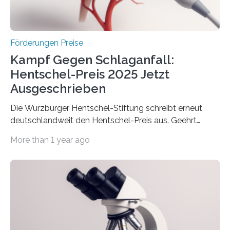
Überplanmäßige Verpflichtungsermächtigungen in
Höhe…
Förderungen Preise
Kampf Gegen Schlaganfall:
Hentschel-Preis 2025 Jetzt
Ausgeschrieben
Die Würzburger Hentschel-Stiftung schreibt erneut
deutschlandweit den Hentschel-Preis aus. Geehrt
werden soll eine herausragende Doktorarbeit oder eine
More than 1 year ago
hochrangige wissenschaftliche Publikation zum Thema
Schlaganfall. Die Hentschel-Stiftung „Kampf dem
Schlaganfall“ mit Sitz in Würzburg fördert die
Schlaganfallforschung, um die Behandlung der
Betroffenen zu verbessern. Dazu schreibt sie auch in
diesem Jahr wieder deutschlandweit den Hentschel-
Preis aus. Er richtet sich gezielt an jüngere