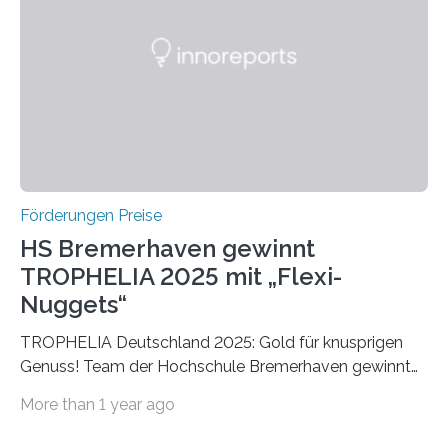
später mit dem Nobelpreis für Medizin geehrt wurden.
Die vierte Ausgabe des internationalen Preises der BIAL
Foundation, des BIAL Award in Biomedicine ist in
vollem…
Förderungen Preise
HS Bremerhaven gewinnt
TROPHELIA 2025 mit „Flexi-
Nuggets“
TROPHELIA Deutschland 2025: Gold für knusprigen
Genuss! Team der Hochschule Bremerhaven gewinnt
mit “Flexi-Nuggets” und vertritt Deutschland bei
More than 1 year ago
ECOTROPHELIAMit der Produktidee “Flexi-Nuggets”
gewinnt das Studierenden-Team der Hochschule