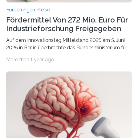
Förderungen Preise
Fördermittel Von 272 Mio. Euro Für
Industrieforschung Freigegeben
Auf dem Innovationstag Mittelstand 2025 am 5. Juni
2025 in Berlin überbrachte das Bundesministerium für
Wirtschaft und Energie eine gute Nachricht:
More than 1 year ago
Überplanmäßige Verpflichtungsermächtigungen in
Höhe von bis zu 272 Millionen Euro wurden in dieser
Woche vom Haushaltsausschuss freigegeben – unter
anderem zur Unterstützung der
Industrieforschungsprogramme Industrielle
Gemeinschaftsforschung (IGF), Zentrales
Innovationsprogramm Mittelstand (ZIM) und
Innovationskompetenz INNO-KOM. Auf dem
Innovationstag Mittelstand 2025 am 5. Juni 2025 in
Berlin überbrachte das Bundesministerium für
Wirtschaft und Energie eine gute Nachricht: