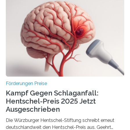
Woche vom Haushaltsausschuss freigegeben – unter
anderem zur Unterstützung der
Industrieforschungsprogramme Industrielle
Gemeinschaftsforschung (IGF), Zentrales
Innovationsprogramm Mittelstand (ZIM) und
Innovationskompetenz INNO-KOM. Auf dem
Innovationstag Mittelstand 2025 am 5. Juni 2025 in
Berlin überbrachte das Bundesministerium für
Wirtschaft und Energie eine gute Nachricht:
Überplanmäßige Verpflichtungsermächtigungen in
Höhe…
Förderungen Preise
Kampf Gegen Schlaganfall:
Hentschel-Preis 2025 Jetzt
Ausgeschrieben
Die Würzburger Hentschel-Stiftung schreibt erneut
deutschlandweit den Hentschel-Preis aus. Geehrt