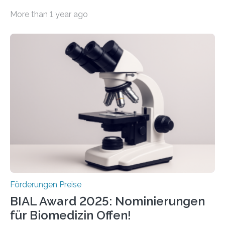
werden soll eine herausragende Doktorarbeit oder eine
More than 1 year ago
hochrangige wissenschaftliche Publikation zum Thema
Schlaganfall. Die Hentschel-Stiftung „Kampf dem
Schlaganfall“ mit Sitz in Würzburg fördert die
Schlaganfallforschung, um die Behandlung der
Betroffenen zu verbessern. Dazu schreibt sie auch in
diesem Jahr wieder deutschlandweit den Hentschel-
Preis aus. Er richtet sich gezielt an jüngere
Forscherinnen und Forscher unter 40 Jahren. Geehrt
werden soll eine herausragende Doktorarbeit oder eine
hochrangige wissenschaftliche Publikation zum Thema
Schlaganfall….
Förderungen Preise
BIAL Award 2025: Nominierungen
für Biomedizin Offen!