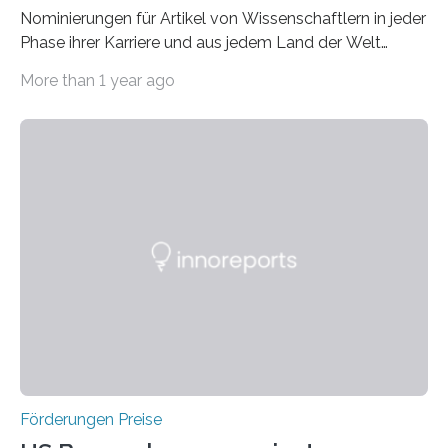
Nominierungen für Artikel von Wissenschaftlern in jeder
Phase ihrer Karriere und aus jedem Land der Welt
willkommen sind Dieser internationale Preis wurde ins
More than 1 year ago
Leben gerufen, um die bemerkenswertesten
wissenschaftlichen Entdeckungen im biomedizinischen
Bereich auszuzeichnen. Er hat sich einen wachsenden
Ruf als Vorstufe zum Nobelpreis erarbeitet, da er in
einer früheren Ausgabe zwei Autoren auszeichnete, die
später mit dem Nobelpreis für Medizin geehrt wurden.
Die vierte Ausgabe des internationalen Preises der BIAL
Foundation, des BIAL Award in Biomedicine ist in
vollem…
Förderungen Preise