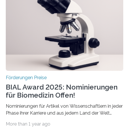
Schlaganfallforschung, um die Behandlung der
Betroffenen zu verbessern. Dazu schreibt sie auch in
diesem Jahr wieder deutschlandweit den Hentschel-
Preis aus. Er richtet sich gezielt an jüngere
Forscherinnen und Forscher unter 40 Jahren. Geehrt
werden soll eine herausragende Doktorarbeit oder eine
hochrangige wissenschaftliche Publikation zum Thema
Schlaganfall….
Förderungen Preise
BIAL Award 2025: Nominierungen
für Biomedizin Offen!
Nominierungen für Artikel von Wissenschaftlern in jeder
Phase ihrer Karriere und aus jedem Land der Welt
willkommen sind Dieser internationale Preis wurde ins
More than 1 year ago
Leben gerufen, um die bemerkenswertesten