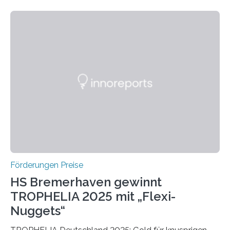
wissenschaftlichen Entdeckungen im biomedizinischen
Bereich auszuzeichnen. Er hat sich einen wachsenden
Ruf als Vorstufe zum Nobelpreis erarbeitet, da er in
einer früheren Ausgabe zwei Autoren auszeichnete, die
später mit dem Nobelpreis für Medizin geehrt wurden.
Die vierte Ausgabe des internationalen Preises der BIAL
Foundation, des BIAL Award in Biomedicine ist in
vollem…
Förderungen Preise
HS Bremerhaven gewinnt
TROPHELIA 2025 mit „Flexi-
Nuggets“