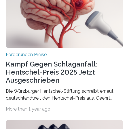
Innovationsprogramm Mittelstand (ZIM) und
Innovationskompetenz INNO-KOM. Auf dem
Innovationstag Mittelstand 2025 am 5. Juni 2025 in
Berlin überbrachte das Bundesministerium für
Wirtschaft und Energie eine gute Nachricht:
Überplanmäßige Verpflichtungsermächtigungen in
Höhe…
Förderungen Preise
Kampf Gegen Schlaganfall:
Hentschel-Preis 2025 Jetzt
Ausgeschrieben
Die Würzburger Hentschel-Stiftung schreibt erneut
deutschlandweit den Hentschel-Preis aus. Geehrt
werden soll eine herausragende Doktorarbeit oder eine
More than 1 year ago
hochrangige wissenschaftliche Publikation zum Thema
Schlaganfall. Die Hentschel-Stiftung „Kampf dem
Schlaganfall“ mit Sitz in Würzburg fördert die