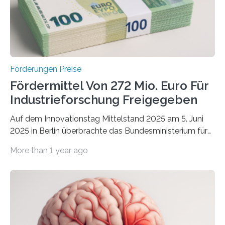
Förderungen Preise
Fördermittel Von 272 Mio. Euro Für
Industrieforschung Freigegeben
Auf dem Innovationstag Mittelstand 2025 am 5. Juni
2025 in Berlin überbrachte das Bundesministerium für
Wirtschaft und Energie eine gute Nachricht:
More than 1 year ago
Überplanmäßige Verpflichtungsermächtigungen in
Höhe von bis zu 272 Millionen Euro wurden in dieser
Woche vom Haushaltsausschuss freigegeben – unter
anderem zur Unterstützung der
Industrieforschungsprogramme Industrielle
Gemeinschaftsforschung (IGF), Zentrales