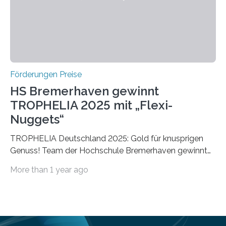
vollem…
Förderungen Preise
HS Bremerhaven gewinnt
TROPHELIA 2025 mit „Flexi-
Nuggets“
TROPHELIA Deutschland 2025: Gold für knusprigen
Genuss! Team der Hochschule Bremerhaven gewinnt
mit “Flexi-Nuggets” und vertritt Deutschland bei
More than 1 year ago
ECOTROPHELIAMit der Produktidee “Flexi-Nuggets”
gewinnt das Studierenden-Team der Hochschule
Bremerhaven den diesjährigen TROPHELIA-
Wettbewerb. Der Ideenwettbewerb richtet sich an
Studierende der Lebensmittelwissenschaften und