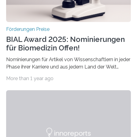
Schlaganfall….
Förderungen Preise
BIAL Award 2025: Nominierungen
für Biomedizin Offen!
Nominierungen für Artikel von Wissenschaftlern in jeder
Phase ihrer Karriere und aus jedem Land der Welt
willkommen sind Dieser internationale Preis wurde ins
More than 1 year ago
Leben gerufen, um die bemerkenswertesten
wissenschaftlichen Entdeckungen im biomedizinischen
Bereich auszuzeichnen. Er hat sich einen wachsenden
Ruf als Vorstufe zum Nobelpreis erarbeitet, da er in
einer früheren Ausgabe zwei Autoren auszeichnete, die
später mit dem Nobelpreis für Medizin geehrt wurden.
Die vierte Ausgabe des internationalen Preises der BIAL
Foundation, des BIAL Award in Biomedicine ist in