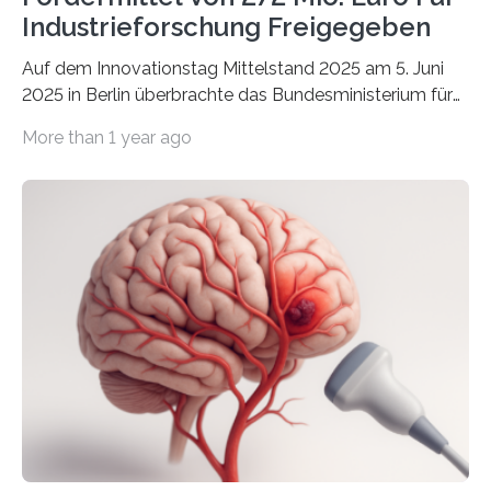
Industrieforschung Freigegeben
Auf dem Innovationstag Mittelstand 2025 am 5. Juni
2025 in Berlin überbrachte das Bundesministerium für
Wirtschaft und Energie eine gute Nachricht:
More than 1 year ago
Überplanmäßige Verpflichtungsermächtigungen in
Höhe von bis zu 272 Millionen Euro wurden in dieser
Woche vom Haushaltsausschuss freigegeben – unter
anderem zur Unterstützung der
Industrieforschungsprogramme Industrielle
Gemeinschaftsforschung (IGF), Zentrales
Innovationsprogramm Mittelstand (ZIM) und
Innovationskompetenz INNO-KOM. Auf dem
Innovationstag Mittelstand 2025 am 5. Juni 2025 in
Berlin überbrachte das Bundesministerium für
Wirtschaft und Energie eine gute Nachricht:
Überplanmäßige Verpflichtungsermächtigungen in
Höhe…