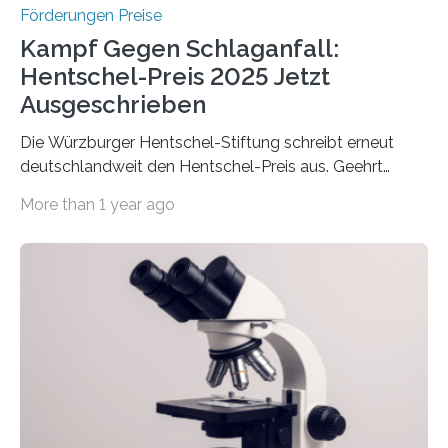
Förderungen Preise
Kampf Gegen Schlaganfall:
Hentschel-Preis 2025 Jetzt
Ausgeschrieben
Die Würzburger Hentschel-Stiftung schreibt erneut
deutschlandweit den Hentschel-Preis aus. Geehrt
werden soll eine herausragende Doktorarbeit oder eine
More than 1 year ago
hochrangige wissenschaftliche Publikation zum Thema
Schlaganfall. Die Hentschel-Stiftung „Kampf dem
Schlaganfall“ mit Sitz in Würzburg fördert die
Schlaganfallforschung, um die Behandlung der
Betroffenen zu verbessern. Dazu schreibt sie auch in
diesem Jahr wieder deutschlandweit den Hentschel-
Preis aus. Er richtet sich gezielt an jüngere
Forscherinnen und Forscher unter 40 Jahren. Geehrt
werden soll eine herausragende Doktorarbeit oder eine
hochrangige wissenschaftliche Publikation zum Thema