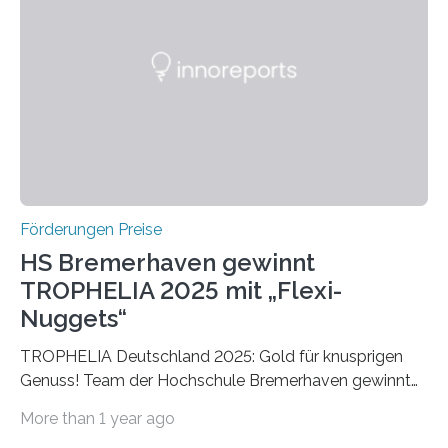
später mit dem Nobelpreis für Medizin geehrt wurden.
Die vierte Ausgabe des internationalen Preises der BIAL
Foundation, des BIAL Award in Biomedicine ist in
vollem…
Förderungen Preise
HS Bremerhaven gewinnt
TROPHELIA 2025 mit „Flexi-
Nuggets“
TROPHELIA Deutschland 2025: Gold für knusprigen
Genuss! Team der Hochschule Bremerhaven gewinnt
mit “Flexi-Nuggets” und vertritt Deutschland bei
More than 1 year ago
ECOTROPHELIAMit der Produktidee “Flexi-Nuggets”