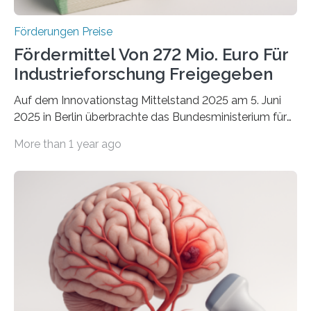
Förderungen Preise
Fördermittel Von 272 Mio. Euro Für
Industrieforschung Freigegeben
Auf dem Innovationstag Mittelstand 2025 am 5. Juni
2025 in Berlin überbrachte das Bundesministerium für
Wirtschaft und Energie eine gute Nachricht:
More than 1 year ago
Überplanmäßige Verpflichtungsermächtigungen in
Höhe von bis zu 272 Millionen Euro wurden in dieser
Woche vom Haushaltsausschuss freigegeben – unter
anderem zur Unterstützung der
Industrieforschungsprogramme Industrielle
Gemeinschaftsforschung (IGF), Zentrales
Innovationsprogramm Mittelstand (ZIM) und
Innovationskompetenz INNO-KOM. Auf dem
Innovationstag Mittelstand 2025 am 5. Juni 2025 in
Berlin überbrachte das Bundesministerium für