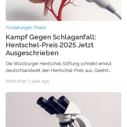
Wirtschaft und Energie eine gute Nachricht:
Überplanmäßige Verpflichtungsermächtigungen in
Höhe…
Förderungen Preise
Kampf Gegen Schlaganfall:
Hentschel-Preis 2025 Jetzt
Ausgeschrieben
Die Würzburger Hentschel-Stiftung schreibt erneut
deutschlandweit den Hentschel-Preis aus. Geehrt
werden soll eine herausragende Doktorarbeit oder eine
More than 1 year ago
hochrangige wissenschaftliche Publikation zum Thema
Schlaganfall. Die Hentschel-Stiftung „Kampf dem
Schlaganfall“ mit Sitz in Würzburg fördert die
Schlaganfallforschung, um die Behandlung der
Betroffenen zu verbessern. Dazu schreibt sie auch in
diesem Jahr wieder deutschlandweit den Hentschel-
Preis aus. Er richtet sich gezielt an jüngere