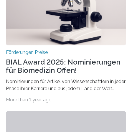
Forscherinnen und Forscher unter 40 Jahren. Geehrt
werden soll eine herausragende Doktorarbeit oder eine
hochrangige wissenschaftliche Publikation zum Thema
Schlaganfall….
Förderungen Preise
BIAL Award 2025: Nominierungen
für Biomedizin Offen!
Nominierungen für Artikel von Wissenschaftlern in jeder
Phase ihrer Karriere und aus jedem Land der Welt
willkommen sind Dieser internationale Preis wurde ins
More than 1 year ago
Leben gerufen, um die bemerkenswertesten
wissenschaftlichen Entdeckungen im biomedizinischen
Bereich auszuzeichnen. Er hat sich einen wachsenden
Ruf als Vorstufe zum Nobelpreis erarbeitet, da er in
einer früheren Ausgabe zwei Autoren auszeichnete, die