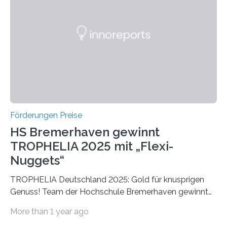
später mit dem Nobelpreis für Medizin geehrt wurden.
Die vierte Ausgabe des internationalen Preises der BIAL
Foundation, des BIAL Award in Biomedicine ist in
vollem…
Förderungen Preise
HS Bremerhaven gewinnt
TROPHELIA 2025 mit „Flexi-
Nuggets“
TROPHELIA Deutschland 2025: Gold für knusprigen
Genuss! Team der Hochschule Bremerhaven gewinnt
mit “Flexi-Nuggets” und vertritt Deutschland bei
More than 1 year ago
ECOTROPHELIAMit der Produktidee “Flexi-Nuggets”