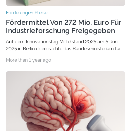
Förderungen Preise
Fördermittel Von 272 Mio. Euro Für
Industrieforschung Freigegeben
Auf dem Innovationstag Mittelstand 2025 am 5. Juni
2025 in Berlin überbrachte das Bundesministerium für
Wirtschaft und Energie eine gute Nachricht:
More than 1 year ago
Überplanmäßige Verpflichtungsermächtigungen in
Höhe von bis zu 272 Millionen Euro wurden in dieser
Woche vom Haushaltsausschuss freigegeben – unter
anderem zur Unterstützung der
Industrieforschungsprogramme Industrielle
Gemeinschaftsforschung (IGF), Zentrales
Innovationsprogramm Mittelstand (ZIM) und
Innovationskompetenz INNO-KOM. Auf dem
Innovationstag Mittelstand 2025 am 5. Juni 2025 in
Berlin überbrachte das Bundesministerium für