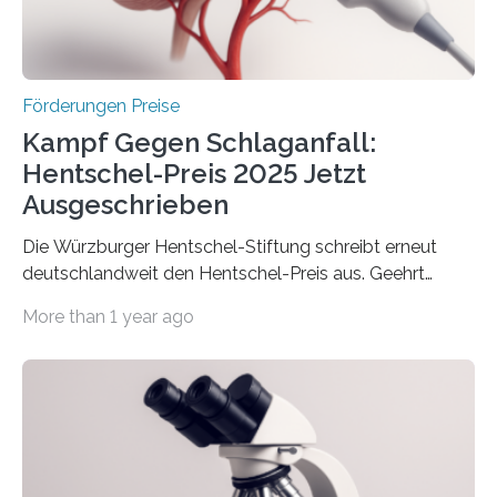
Wirtschaft und Energie eine gute Nachricht:
Überplanmäßige Verpflichtungsermächtigungen in
Höhe…
Förderungen Preise
Kampf Gegen Schlaganfall:
Hentschel-Preis 2025 Jetzt
Ausgeschrieben
Die Würzburger Hentschel-Stiftung schreibt erneut
deutschlandweit den Hentschel-Preis aus. Geehrt
werden soll eine herausragende Doktorarbeit oder eine
More than 1 year ago
hochrangige wissenschaftliche Publikation zum Thema
Schlaganfall. Die Hentschel-Stiftung „Kampf dem
Schlaganfall“ mit Sitz in Würzburg fördert die
Schlaganfallforschung, um die Behandlung der
Betroffenen zu verbessern. Dazu schreibt sie auch in
diesem Jahr wieder deutschlandweit den Hentschel-
Preis aus. Er richtet sich gezielt an jüngere