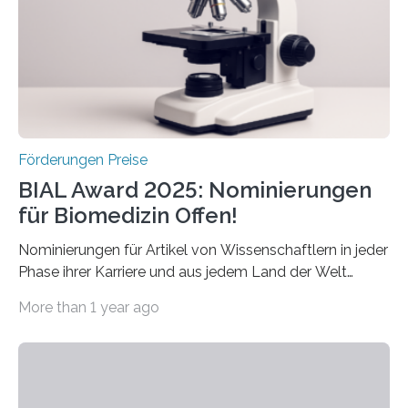
Forscherinnen und Forscher unter 40 Jahren. Geehrt
werden soll eine herausragende Doktorarbeit oder eine
hochrangige wissenschaftliche Publikation zum Thema
Schlaganfall….
Förderungen Preise
BIAL Award 2025: Nominierungen
für Biomedizin Offen!
Nominierungen für Artikel von Wissenschaftlern in jeder
Phase ihrer Karriere und aus jedem Land der Welt
willkommen sind Dieser internationale Preis wurde ins
More than 1 year ago
Leben gerufen, um die bemerkenswertesten
wissenschaftlichen Entdeckungen im biomedizinischen
Bereich auszuzeichnen. Er hat sich einen wachsenden
Ruf als Vorstufe zum Nobelpreis erarbeitet, da er in
einer früheren Ausgabe zwei Autoren auszeichnete, die