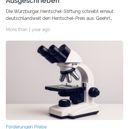
Ausgeschrieben
Die Würzburger Hentschel-Stiftung schreibt erneut
deutschlandweit den Hentschel-Preis aus. Geehrt
werden soll eine herausragende Doktorarbeit oder eine
More than 1 year ago
hochrangige wissenschaftliche Publikation zum Thema
Schlaganfall. Die Hentschel-Stiftung „Kampf dem
Schlaganfall“ mit Sitz in Würzburg fördert die
Schlaganfallforschung, um die Behandlung der
Betroffenen zu verbessern. Dazu schreibt sie auch in
diesem Jahr wieder deutschlandweit den Hentschel-
Preis aus. Er richtet sich gezielt an jüngere
Forscherinnen und Forscher unter 40 Jahren. Geehrt
werden soll eine herausragende Doktorarbeit oder eine
hochrangige wissenschaftliche Publikation zum Thema
Schlaganfall….
Förderungen Preise