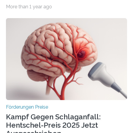
Wirtschaft und Energie eine gute Nachricht:
More than 1 year ago
Überplanmäßige Verpflichtungsermächtigungen in
Höhe von bis zu 272 Millionen Euro wurden in dieser
Woche vom Haushaltsausschuss freigegeben – unter
anderem zur Unterstützung der
Industrieforschungsprogramme Industrielle
Gemeinschaftsforschung (IGF), Zentrales
Innovationsprogramm Mittelstand (ZIM) und
Innovationskompetenz INNO-KOM. Auf dem
Innovationstag Mittelstand 2025 am 5. Juni 2025 in
Berlin überbrachte das Bundesministerium für
Wirtschaft und Energie eine gute Nachricht:
Überplanmäßige Verpflichtungsermächtigungen in
Höhe…
Förderungen Preise
Kampf Gegen Schlaganfall:
Hentschel-Preis 2025 Jetzt