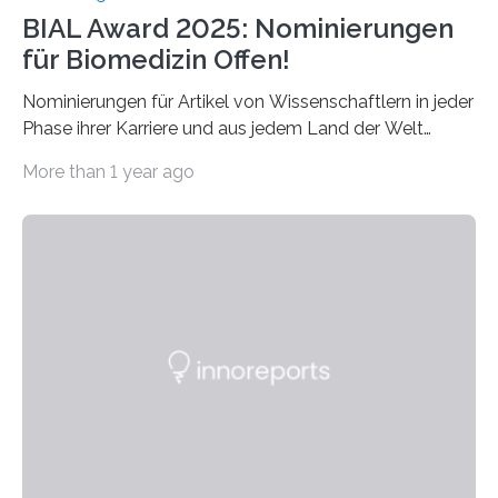
BIAL Award 2025: Nominierungen
für Biomedizin Offen!
Nominierungen für Artikel von Wissenschaftlern in jeder
Phase ihrer Karriere und aus jedem Land der Welt
willkommen sind Dieser internationale Preis wurde ins
More than 1 year ago
Leben gerufen, um die bemerkenswertesten
wissenschaftlichen Entdeckungen im biomedizinischen
Bereich auszuzeichnen. Er hat sich einen wachsenden
Ruf als Vorstufe zum Nobelpreis erarbeitet, da er in
einer früheren Ausgabe zwei Autoren auszeichnete, die
später mit dem Nobelpreis für Medizin geehrt wurden.
Die vierte Ausgabe des internationalen Preises der BIAL
Foundation, des BIAL Award in Biomedicine ist in
vollem…