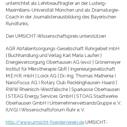
unterrichtet als Lehrbeauftragter an der Ludwig-
Maximilians-Universität München und als Dramaturgie-
Coach in der Journalistenausbildung des Bayerischen
Rundfunks.
Den UMSICHT-Wissenschaftspreis unterstützen
AGR Abfallentsorgungs-Gesellschaft Ruhrgebiet mbH
| Buchhandlung und Verlag Karl Maria Laufen |
Energieversorgung Oberhausen AG (evo) | Grönemeyer
Institut für Mikrotherapie GbR | Ingenieurgesellschaft
M.E.H.R. mbH | Loick AG | Dr.-Ing. Thomas Mathenia I
NanoFocus AG I Rotary Club Recklinghausen-Haard |
RWW Rheinisch-Westfälische | Sparkasse Oberhausen
| STEAG Energy Services GmbH | STOAG Stadtwerke
Oberhausen GmbH I UnternehmerverbandsGruppe e. V.
(UVG) I Wissenschaftsforum Ruhr e. V.
http://www.umsicht-foerderverein.de
UMSICHT-