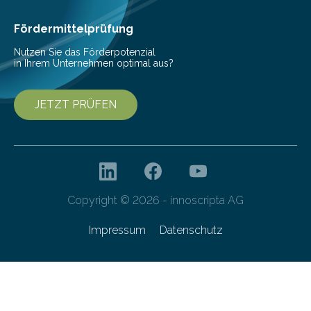
den Studierenden der Lebensmitteltechnologie
Franziska Diebel, Pauline Hoffmann und Yusuf Toprak
Fördermittelprüfung
entwickelt. Mit nur…
Nutzen Sie das Förderpotenzial
in Ihrem Unternehmen optimal aus?
JETZT PRÜFEN
Copyright © 2026 - innoscripta AG
Impressum
Datenschutz