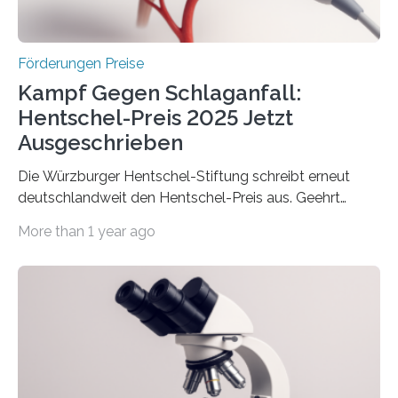
Überplanmäßige Verpflichtungsermächtigungen in
Höhe…
Förderungen Preise
Kampf Gegen Schlaganfall:
Hentschel-Preis 2025 Jetzt
Ausgeschrieben
Die Würzburger Hentschel-Stiftung schreibt erneut
deutschlandweit den Hentschel-Preis aus. Geehrt
werden soll eine herausragende Doktorarbeit oder eine
More than 1 year ago
hochrangige wissenschaftliche Publikation zum Thema
Schlaganfall. Die Hentschel-Stiftung „Kampf dem
Schlaganfall“ mit Sitz in Würzburg fördert die
Schlaganfallforschung, um die Behandlung der
Betroffenen zu verbessern. Dazu schreibt sie auch in
diesem Jahr wieder deutschlandweit den Hentschel-
Preis aus. Er richtet sich gezielt an jüngere
Forscherinnen und Forscher unter 40 Jahren. Geehrt