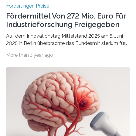
Förderungen Preise
Fördermittel Von 272 Mio. Euro Für
Industrieforschung Freigegeben
Auf dem Innovationstag Mittelstand 2025 am 5. Juni
2025 in Berlin überbrachte das Bundesministerium für
Wirtschaft und Energie eine gute Nachricht:
More than 1 year ago
Überplanmäßige Verpflichtungsermächtigungen in
Höhe von bis zu 272 Millionen Euro wurden in dieser
Woche vom Haushaltsausschuss freigegeben – unter
anderem zur Unterstützung der
Industrieforschungsprogramme Industrielle
Gemeinschaftsforschung (IGF), Zentrales
Innovationsprogramm Mittelstand (ZIM) und
Innovationskompetenz INNO-KOM. Auf dem
Innovationstag Mittelstand 2025 am 5. Juni 2025 in
Berlin überbrachte das Bundesministerium für
Wirtschaft und Energie eine gute Nachricht: