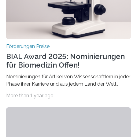
werden soll eine herausragende Doktorarbeit oder eine
hochrangige wissenschaftliche Publikation zum Thema
Schlaganfall….
Förderungen Preise
BIAL Award 2025: Nominierungen
für Biomedizin Offen!
Nominierungen für Artikel von Wissenschaftlern in jeder
Phase ihrer Karriere und aus jedem Land der Welt
willkommen sind Dieser internationale Preis wurde ins
More than 1 year ago
Leben gerufen, um die bemerkenswertesten
wissenschaftlichen Entdeckungen im biomedizinischen
Bereich auszuzeichnen. Er hat sich einen wachsenden
Ruf als Vorstufe zum Nobelpreis erarbeitet, da er in
einer früheren Ausgabe zwei Autoren auszeichnete, die
später mit dem Nobelpreis für Medizin geehrt wurden.