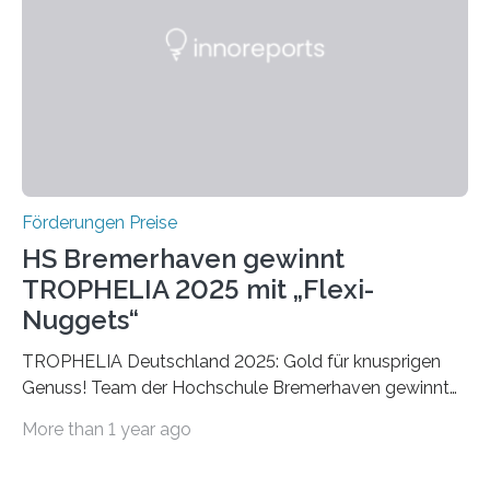
Die vierte Ausgabe des internationalen Preises der BIAL
Foundation, des BIAL Award in Biomedicine ist in
vollem…
Förderungen Preise
HS Bremerhaven gewinnt
TROPHELIA 2025 mit „Flexi-
Nuggets“
TROPHELIA Deutschland 2025: Gold für knusprigen
Genuss! Team der Hochschule Bremerhaven gewinnt
mit “Flexi-Nuggets” und vertritt Deutschland bei
More than 1 year ago
ECOTROPHELIAMit der Produktidee “Flexi-Nuggets”
gewinnt das Studierenden-Team der Hochschule