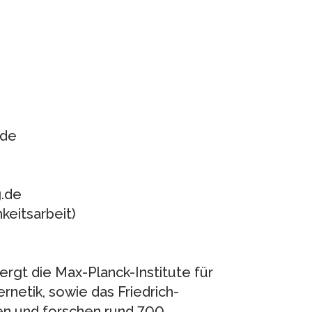
.de
.de
keitsarbeit)
gt die Max-Planck-Institute für
netik, sowie das Friedrich-
en und forschen rund 700