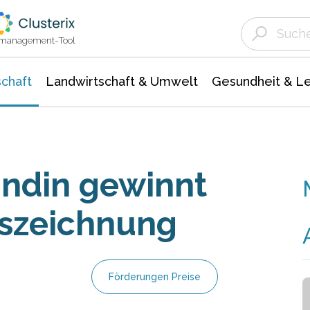
Landwirtschaft & Umwelt
Gesundheit &
Agrar- Forstwissenschaften
Unternehmensmeldungen
Biowissenschafte
Ökologie Umwelt- Naturschutz
ktmanagement-Tool
chaft
Landwirtschaft & Umwelt
Gesundheit & L
ndin gewinnt
uszeichnung
Förderungen Preise