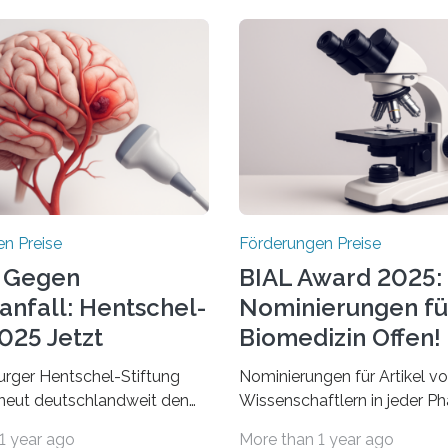
n Preise
Förderungen Preise
 Gegen
BIAL Award 2025:
anfall: Hentschel-
Nominierungen fü
025 Jetzt
Biomedizin Offen!
chrieben
rger Hentschel-Stiftung
Nominierungen für Artikel v
rneut deutschlandweit den
Wissenschaftlern in jeder Ph
Preis aus. Geehrt werden
Karriere und aus jedem Land
1 year ago
More than 1 year ago