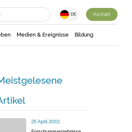
 Leben
Medien & Ereignisse
Interdisziplinäre Forschung
Veranstaltungsnachrichten
n Chemie
Gesellschaftswissenschaften
Kontakt
DE
eben
Medien & Ereignisse
Bildung
Meistgelesene
Artikel
25 April 2001
Forschungsergebnisse