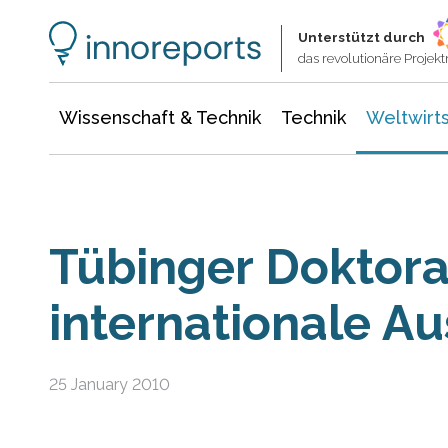
Wissenschaft & Technik
Informationstechnologie
Energie & Elektrotechnik
Unterstützt durch
das revolutionäre Proje
Wissenschaft & Technik
Technik
Weltwirts
Tübinger Doktora
internationale A
25 January 2010