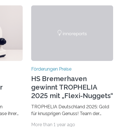
Förderungen Preise
HS Bremerhaven
r
gewinnt TROPHELIA
2025 mit „Flexi-Nuggets“
on
TROPHELIA Deutschland 2025: Gold
ase ihrer
für knusprigen Genuss! Team der
 der Welt
Hochschule Bremerhaven gewinnt mit
More than 1 year ago