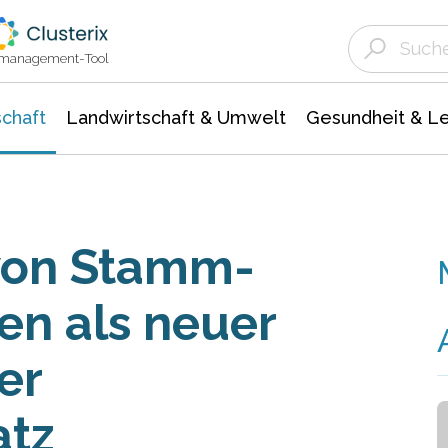
Landwirtschaft & Umwelt
Gesundheit &
Agrar- Forstwissenschaften
Unternehmensmeldungen
Biowissenschafte
Ökologie Umwelt- Naturschutz
ktmanagement-Tool
chaft
Landwirtschaft & Umwelt
Gesundheit & L
 von Stamm-
en als neuer
er
atz