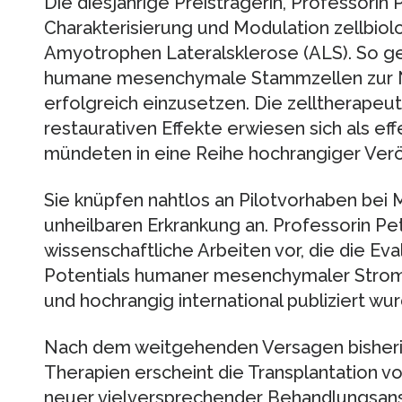
Die diesjährige Preisträgerin, Professorin P
Charakterisierung und Modulation zellbio
Amyotrophen Lateralsklerose (ALS). So g
humane mesenchymale Stammzellen zur N
erfolgreich einzusetzen. Die zelltherapeu
restaurativen Effekte erwiesen sich als eff
mündeten in eine Reihe hochrangiger Verö
Sie knüpfen nahtlos an Pilotvorhaben bei 
unheilbaren Erkrankung an. Professorin Pe
wissenschaftliche Arbeiten vor, die die Ev
Potentials humaner mesenchymaler Stro
und hochrangig international publiziert wu
Nach dem weitgehenden Versagen bisheri
Therapien erscheint die Transplantation v
neuer vielversprechender Behandlungsan