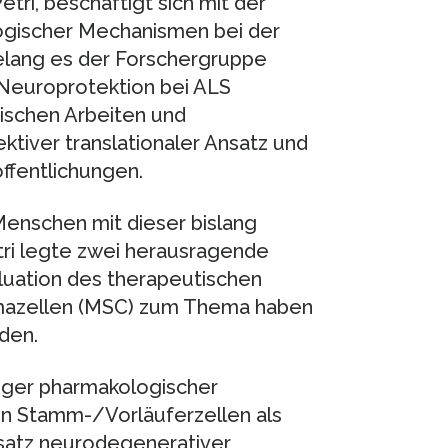
etri, beschäftigt sich mit der
logischer Mechanismen bei der
elang es der Forschergruppe
europrotektion bei ALS
tischen Arbeiten und
ektiver translationaler Ansatz und
ffentlichungen.
Menschen mit dieser bislang
tri legte zwei herausragende
aluation des therapeutischen
mazellen (MSC) zum Thema haben
rden.
ger pharmakologischer
on Stamm-/Vorläuferzellen als
satz neurodegenerativer