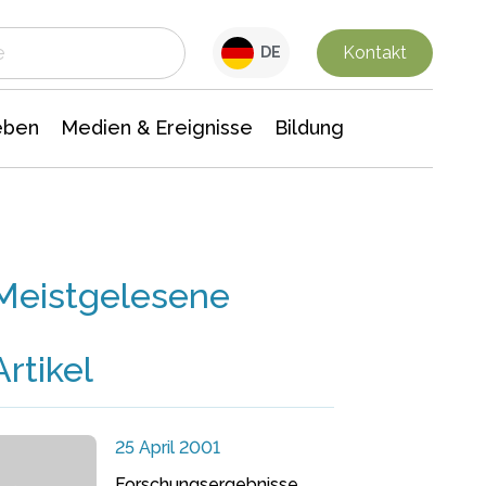
 Leben
Medien & Ereignisse
Interdisziplinäre Forschung
Veranstaltungsnachrichten
n Chemie
Gesellschaftswissenschaften
Kontakt
DE
eben
Medien & Ereignisse
Bildung
Meistgelesene
Artikel
25 April 2001
Forschungsergebnisse