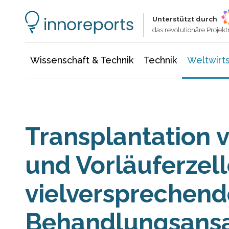
Wissenschaft & Technik
Informationstechnologie
Energie & Elektrotechnik
Unterstützt durch
das revolutionäre Proje
Wissenschaft & Technik
Technik
Weltwirts
Transplantation
und Vorläuferzell
vielversprechend
Behandlungsans