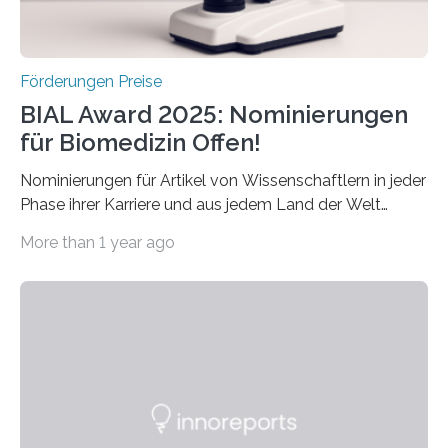
Förderungen Preise
BIAL Award 2025: Nominierungen
für Biomedizin Offen!
Nominierungen für Artikel von Wissenschaftlern in jeder
Phase ihrer Karriere und aus jedem Land der Welt
willkommen sind Dieser internationale Preis wurde ins
More than 1 year ago
Leben gerufen, um die bemerkenswertesten
wissenschaftlichen Entdeckungen im biomedizinischen
Bereich auszuzeichnen. Er hat sich einen wachsenden
Ruf als Vorstufe zum Nobelpreis erarbeitet, da er in
einer früheren Ausgabe zwei Autoren auszeichnete, die
später mit dem Nobelpreis für Medizin geehrt wurden.
Die vierte Ausgabe des internationalen Preises der BIAL
Foundation, des BIAL Award in Biomedicine ist in
vollem…