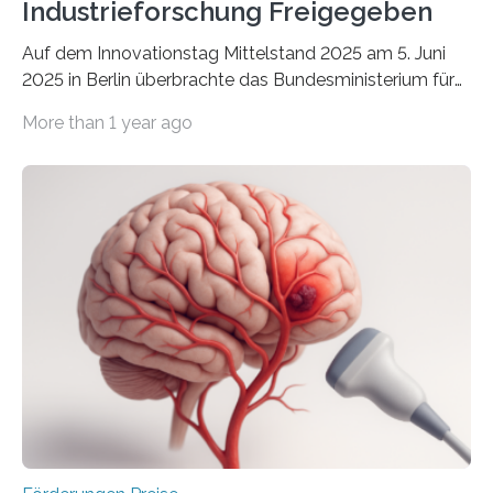
Industrieforschung Freigegeben
Auf dem Innovationstag Mittelstand 2025 am 5. Juni
2025 in Berlin überbrachte das Bundesministerium für
Wirtschaft und Energie eine gute Nachricht:
More than 1 year ago
Überplanmäßige Verpflichtungsermächtigungen in
Höhe von bis zu 272 Millionen Euro wurden in dieser
Woche vom Haushaltsausschuss freigegeben – unter
anderem zur Unterstützung der
Industrieforschungsprogramme Industrielle
Gemeinschaftsforschung (IGF), Zentrales
Innovationsprogramm Mittelstand (ZIM) und
Innovationskompetenz INNO-KOM. Auf dem
Innovationstag Mittelstand 2025 am 5. Juni 2025 in
Berlin überbrachte das Bundesministerium für
Wirtschaft und Energie eine gute Nachricht:
Überplanmäßige Verpflichtungsermächtigungen in
Höhe…