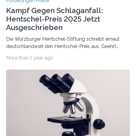
Förderungen Preise
Kampf Gegen Schlaganfall:
Hentschel-Preis 2025 Jetzt
Ausgeschrieben
Die Würzburger Hentschel-Stiftung schreibt erneut
deutschlandweit den Hentschel-Preis aus. Geehrt
werden soll eine herausragende Doktorarbeit oder eine
More than 1 year ago
hochrangige wissenschaftliche Publikation zum Thema
Schlaganfall. Die Hentschel-Stiftung „Kampf dem
Schlaganfall“ mit Sitz in Würzburg fördert die
Schlaganfallforschung, um die Behandlung der
Betroffenen zu verbessern. Dazu schreibt sie auch in
diesem Jahr wieder deutschlandweit den Hentschel-
Preis aus. Er richtet sich gezielt an jüngere
Forscherinnen und Forscher unter 40 Jahren. Geehrt
werden soll eine herausragende Doktorarbeit oder eine
hochrangige wissenschaftliche Publikation zum Thema
Schlaganfall….