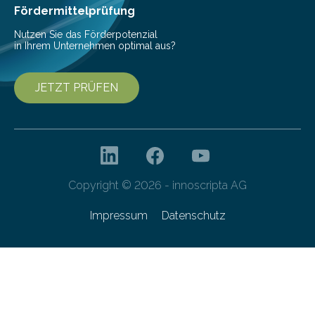
Franziska Diebel, Pauline Hoffmann und Yusuf Toprak
Fördermittelprüfung
entwickelt. Mit nur…
Nutzen Sie das Förderpotenzial
in Ihrem Unternehmen optimal aus?
JETZT PRÜFEN
Copyright © 2026 - innoscripta AG
Impressum
Datenschutz