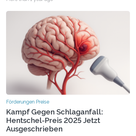
Überplanmäßige Verpflichtungsermächtigungen in
Höhe von bis zu 272 Millionen Euro wurden in dieser
Woche vom Haushaltsausschuss freigegeben – unter
anderem zur Unterstützung der
Industrieforschungsprogramme Industrielle
Gemeinschaftsforschung (IGF), Zentrales
Innovationsprogramm Mittelstand (ZIM) und
Innovationskompetenz INNO-KOM. Auf dem
Innovationstag Mittelstand 2025 am 5. Juni 2025 in
Berlin überbrachte das Bundesministerium für
Wirtschaft und Energie eine gute Nachricht:
Überplanmäßige Verpflichtungsermächtigungen in
Höhe…
Förderungen Preise
Kampf Gegen Schlaganfall:
Hentschel-Preis 2025 Jetzt
Ausgeschrieben