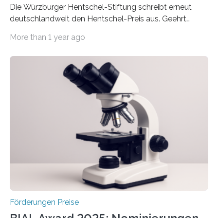
Die Würzburger Hentschel-Stiftung schreibt erneut
deutschlandweit den Hentschel-Preis aus. Geehrt
werden soll eine herausragende Doktorarbeit oder eine
More than 1 year ago
hochrangige wissenschaftliche Publikation zum Thema
Schlaganfall. Die Hentschel-Stiftung „Kampf dem
Schlaganfall“ mit Sitz in Würzburg fördert die
Schlaganfallforschung, um die Behandlung der
Betroffenen zu verbessern. Dazu schreibt sie auch in
diesem Jahr wieder deutschlandweit den Hentschel-
Preis aus. Er richtet sich gezielt an jüngere
Forscherinnen und Forscher unter 40 Jahren. Geehrt
werden soll eine herausragende Doktorarbeit oder eine
hochrangige wissenschaftliche Publikation zum Thema
Schlaganfall….
Förderungen Preise