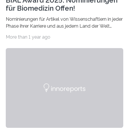
BIAL Award 2025: Nominierungen
für Biomedizin Offen!
Nominierungen für Artikel von Wissenschaftlern in jeder
Phase ihrer Karriere und aus jedem Land der Welt
willkommen sind Dieser internationale Preis wurde ins
More than 1 year ago
Leben gerufen, um die bemerkenswertesten
wissenschaftlichen Entdeckungen im biomedizinischen
Bereich auszuzeichnen. Er hat sich einen wachsenden
Ruf als Vorstufe zum Nobelpreis erarbeitet, da er in
einer früheren Ausgabe zwei Autoren auszeichnete, die
später mit dem Nobelpreis für Medizin geehrt wurden.
Die vierte Ausgabe des internationalen Preises der BIAL
Foundation, des BIAL Award in Biomedicine ist in
vollem…