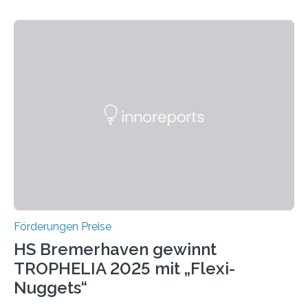
Leben gerufen, um die bemerkenswertesten
wissenschaftlichen Entdeckungen im biomedizinischen
Bereich auszuzeichnen. Er hat sich einen wachsenden
Ruf als Vorstufe zum Nobelpreis erarbeitet, da er in
einer früheren Ausgabe zwei Autoren auszeichnete, die
später mit dem Nobelpreis für Medizin geehrt wurden.
Die vierte Ausgabe des internationalen Preises der BIAL
Foundation, des BIAL Award in Biomedicine ist in
vollem…
Förderungen Preise
HS Bremerhaven gewinnt
TROPHELIA 2025 mit „Flexi-
Nuggets“