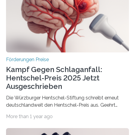
Innovationsprogramm Mittelstand (ZIM) und
Innovationskompetenz INNO-KOM. Auf dem
Innovationstag Mittelstand 2025 am 5. Juni 2025 in
Berlin überbrachte das Bundesministerium für
Wirtschaft und Energie eine gute Nachricht:
Überplanmäßige Verpflichtungsermächtigungen in
Höhe…
Förderungen Preise
Kampf Gegen Schlaganfall:
Hentschel-Preis 2025 Jetzt
Ausgeschrieben
Die Würzburger Hentschel-Stiftung schreibt erneut
deutschlandweit den Hentschel-Preis aus. Geehrt
werden soll eine herausragende Doktorarbeit oder eine
More than 1 year ago
hochrangige wissenschaftliche Publikation zum Thema
Schlaganfall. Die Hentschel-Stiftung „Kampf dem
Schlaganfall“ mit Sitz in Würzburg fördert die