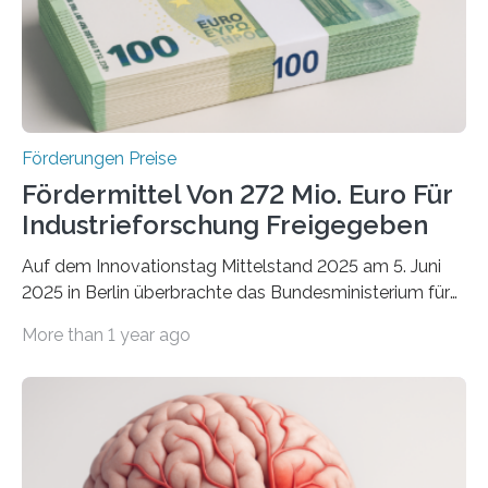
Förderungen Preise
Fördermittel Von 272 Mio. Euro Für
Industrieforschung Freigegeben
Auf dem Innovationstag Mittelstand 2025 am 5. Juni
2025 in Berlin überbrachte das Bundesministerium für
Wirtschaft und Energie eine gute Nachricht:
More than 1 year ago
Überplanmäßige Verpflichtungsermächtigungen in
Höhe von bis zu 272 Millionen Euro wurden in dieser
Woche vom Haushaltsausschuss freigegeben – unter
anderem zur Unterstützung der
Industrieforschungsprogramme Industrielle
Gemeinschaftsforschung (IGF), Zentrales