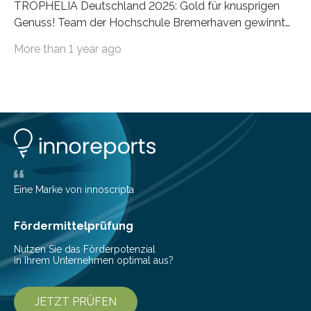
TROPHELIA Deutschland 2025: Gold für knusprigen
Genuss! Team der Hochschule Bremerhaven gewinnt
mit “Flexi-Nuggets” und vertritt Deutschland bei
More than 1 year ago
ECOTROPHELIAMit der Produktidee “Flexi-Nuggets”
gewinnt das Studierenden-Team der Hochschule
Bremerhaven den diesjährigen TROPHELIA-
Wettbewerb. Der Ideenwettbewerb richtet sich an
Studierende der Lebensmittelwissenschaften und
wurde zum 16. Mal durch den Forschungskreis der
Ernährungsindustrie e. V. (FEI) ausgerichtet. “Flexi-
Nuggets” stehen für innovative Lebensmittel, die
Nachhaltigkeit und Genuss vereinen. Sie wurden von
Eine Marke von innoscripta
den Studierenden der Lebensmitteltechnologie
Franziska Diebel, Pauline Hoffmann und Yusuf Toprak
Fördermittelprüfung
entwickelt. Mit nur…
Nutzen Sie das Förderpotenzial
in Ihrem Unternehmen optimal aus?
JETZT PRÜFEN