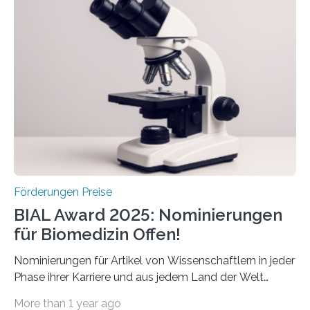
Schlaganfallforschung, um die Behandlung der
Betroffenen zu verbessern. Dazu schreibt sie auch in
diesem Jahr wieder deutschlandweit den Hentschel-
Preis aus. Er richtet sich gezielt an jüngere
Forscherinnen und Forscher unter 40 Jahren. Geehrt
werden soll eine herausragende Doktorarbeit oder eine
hochrangige wissenschaftliche Publikation zum Thema
Schlaganfall….
Förderungen Preise
BIAL Award 2025: Nominierungen
für Biomedizin Offen!
Nominierungen für Artikel von Wissenschaftlern in jeder
Phase ihrer Karriere und aus jedem Land der Welt
willkommen sind Dieser internationale Preis wurde ins
More than 1 year ago