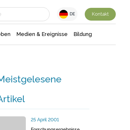
 Leben
Medien & Ereignisse
Interdisziplinäre Forschung
Veranstaltungsnachrichten
n Chemie
Gesellschaftswissenschaften
Kontakt
DE
eben
Medien & Ereignisse
Bildung
Meistgelesene
Artikel
25 April 2001
Forschungsergebnisse