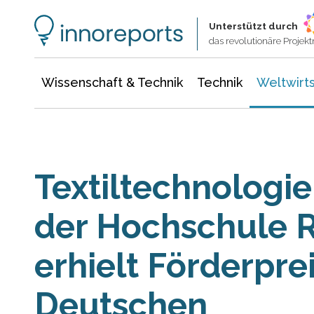
Wissenschaft & Technik
Informationstechnologie
Energie & Elektrotechnik
Unterstützt durch
das revolutionäre Proje
Wissenschaft & Technik
Technik
Weltwirts
Textiltechnologi
der Hochschule R
erhielt Förderpre
Deutschen