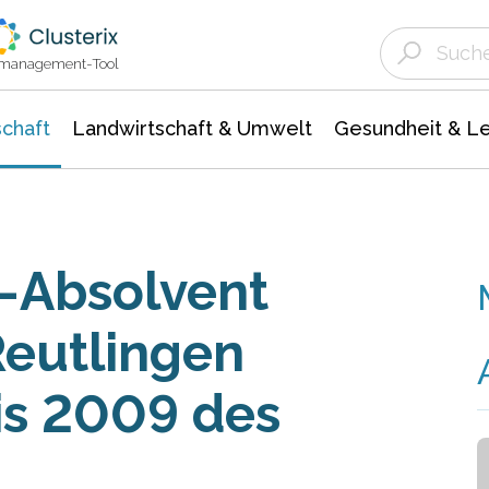
Landwirtschaft & Umwelt
Gesundheit &
Agrar- Forstwissenschaften
Unternehmensmeldungen
Biowissenschafte
Ökologie Umwelt- Naturschutz
ktmanagement-Tool
chaft
Landwirtschaft & Umwelt
Gesundheit & L
e-Absolvent
eutlingen
is 2009 des