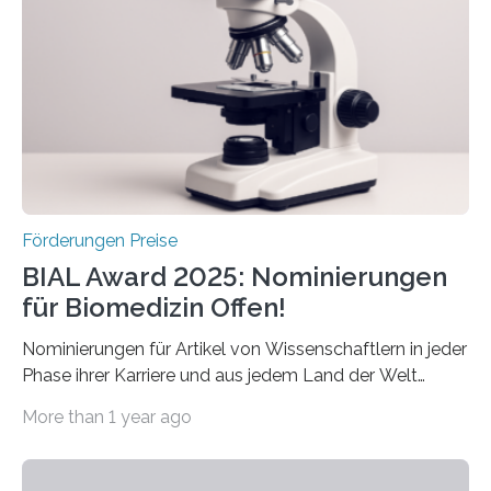
diesem Jahr wieder deutschlandweit den Hentschel-
Preis aus. Er richtet sich gezielt an jüngere
Forscherinnen und Forscher unter 40 Jahren. Geehrt
werden soll eine herausragende Doktorarbeit oder eine
hochrangige wissenschaftliche Publikation zum Thema
Schlaganfall….
Förderungen Preise
BIAL Award 2025: Nominierungen
für Biomedizin Offen!
Nominierungen für Artikel von Wissenschaftlern in jeder
Phase ihrer Karriere und aus jedem Land der Welt
willkommen sind Dieser internationale Preis wurde ins
More than 1 year ago
Leben gerufen, um die bemerkenswertesten
wissenschaftlichen Entdeckungen im biomedizinischen
Bereich auszuzeichnen. Er hat sich einen wachsenden