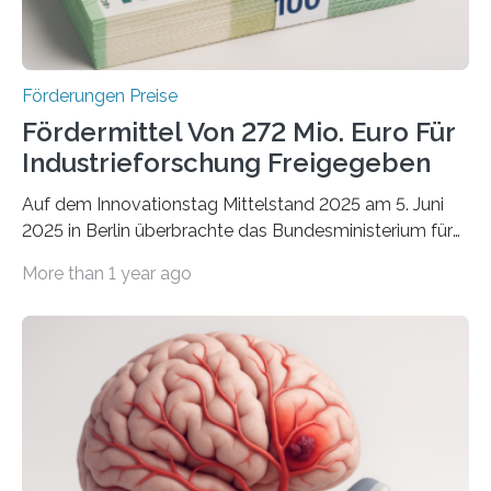
Förderungen Preise
Fördermittel Von 272 Mio. Euro Für
Industrieforschung Freigegeben
Auf dem Innovationstag Mittelstand 2025 am 5. Juni
2025 in Berlin überbrachte das Bundesministerium für
Wirtschaft und Energie eine gute Nachricht:
More than 1 year ago
Überplanmäßige Verpflichtungsermächtigungen in
Höhe von bis zu 272 Millionen Euro wurden in dieser
Woche vom Haushaltsausschuss freigegeben – unter
anderem zur Unterstützung der
Industrieforschungsprogramme Industrielle
Gemeinschaftsforschung (IGF), Zentrales
Innovationsprogramm Mittelstand (ZIM) und
Innovationskompetenz INNO-KOM. Auf dem