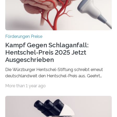
Innovationstag Mittelstand 2025 am 5. Juni 2025 in
Berlin überbrachte das Bundesministerium für
Wirtschaft und Energie eine gute Nachricht:
Überplanmäßige Verpflichtungsermächtigungen in
Höhe…
Förderungen Preise
Kampf Gegen Schlaganfall:
Hentschel-Preis 2025 Jetzt
Ausgeschrieben
Die Würzburger Hentschel-Stiftung schreibt erneut
deutschlandweit den Hentschel-Preis aus. Geehrt
werden soll eine herausragende Doktorarbeit oder eine
More than 1 year ago
hochrangige wissenschaftliche Publikation zum Thema
Schlaganfall. Die Hentschel-Stiftung „Kampf dem
Schlaganfall“ mit Sitz in Würzburg fördert die
Schlaganfallforschung, um die Behandlung der
Betroffenen zu verbessern. Dazu schreibt sie auch in