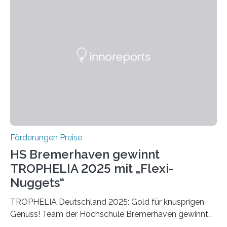
Ruf als Vorstufe zum Nobelpreis erarbeitet, da er in
einer früheren Ausgabe zwei Autoren auszeichnete, die
später mit dem Nobelpreis für Medizin geehrt wurden.
Die vierte Ausgabe des internationalen Preises der BIAL
Foundation, des BIAL Award in Biomedicine ist in
vollem…
Förderungen Preise
HS Bremerhaven gewinnt
TROPHELIA 2025 mit „Flexi-
Nuggets“
TROPHELIA Deutschland 2025: Gold für knusprigen
Genuss! Team der Hochschule Bremerhaven gewinnt
mit “Flexi-Nuggets” und vertritt Deutschland bei