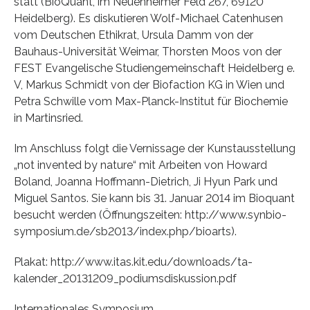
statt (BioQuant, im Neuenheimer Feld 267, 69120
Heidelberg). Es diskutieren Wolf-Michael Catenhusen
vom Deutschen Ethikrat, Ursula Damm von der
Bauhaus-Universität Weimar, Thorsten Moos von der
FEST Evangelische Studiengemeinschaft Heidelberg e.
V, Markus Schmidt von der Biofaction KG in Wien und
Petra Schwille vom Max-Planck-Institut für Biochemie
in Martinsried.
Im Anschluss folgt die Vernissage der Kunstausstellung
„not invented by nature“ mit Arbeiten von Howard
Boland, Joanna Hoffmann-Dietrich, Ji Hyun Park und
Miguel Santos. Sie kann bis 31. Januar 2014 im Bioquant
besucht werden (Öffnungszeiten: http://www.synbio-
symposium.de/sb2013/index.php/bioarts).
Plakat: http://www.itas.kit.edu/downloads/ta-
kalender_20131209_podiumsdiskussion.pdf
Internationales Symposium