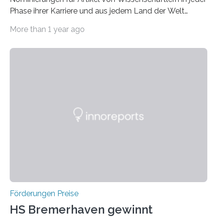
Phase ihrer Karriere und aus jedem Land der Welt
willkommen sind Dieser internationale Preis wurde ins
More than 1 year ago
Leben gerufen, um die bemerkenswertesten
wissenschaftlichen Entdeckungen im biomedizinischen
Bereich auszuzeichnen. Er hat sich einen wachsenden
Ruf als Vorstufe zum Nobelpreis erarbeitet, da er in
einer früheren Ausgabe zwei Autoren auszeichnete, die
später mit dem Nobelpreis für Medizin geehrt wurden.
Die vierte Ausgabe des internationalen Preises der BIAL
Foundation, des BIAL Award in Biomedicine ist in
vollem…
Förderungen Preise
HS Bremerhaven gewinnt