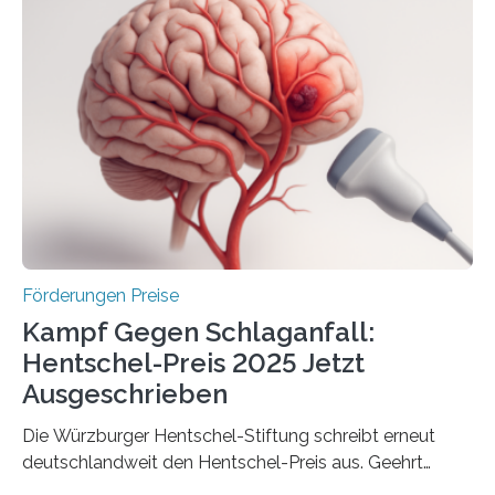
anderem zur Unterstützung der
Industrieforschungsprogramme Industrielle
Gemeinschaftsforschung (IGF), Zentrales
Innovationsprogramm Mittelstand (ZIM) und
Innovationskompetenz INNO-KOM. Auf dem
Innovationstag Mittelstand 2025 am 5. Juni 2025 in
Berlin überbrachte das Bundesministerium für
Wirtschaft und Energie eine gute Nachricht:
Überplanmäßige Verpflichtungsermächtigungen in
Höhe…
Förderungen Preise
Kampf Gegen Schlaganfall:
Hentschel-Preis 2025 Jetzt
Ausgeschrieben
Die Würzburger Hentschel-Stiftung schreibt erneut
deutschlandweit den Hentschel-Preis aus. Geehrt
werden soll eine herausragende Doktorarbeit oder eine