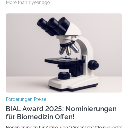
More than 1 year ago
hochrangige wissenschaftliche Publikation zum Thema
Schlaganfall. Die Hentschel-Stiftung „Kampf dem
Schlaganfall“ mit Sitz in Würzburg fördert die
Schlaganfallforschung, um die Behandlung der
Betroffenen zu verbessern. Dazu schreibt sie auch in
diesem Jahr wieder deutschlandweit den Hentschel-
Preis aus. Er richtet sich gezielt an jüngere
Forscherinnen und Forscher unter 40 Jahren. Geehrt
werden soll eine herausragende Doktorarbeit oder eine
hochrangige wissenschaftliche Publikation zum Thema
Schlaganfall….
Förderungen Preise
BIAL Award 2025: Nominierungen
für Biomedizin Offen!
Nominierungen für Artikel von Wissenschaftlern in jeder