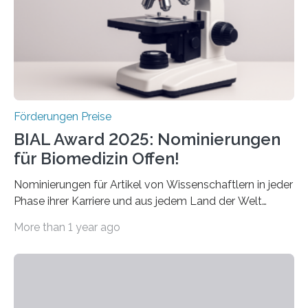
Forscherinnen und Forscher unter 40 Jahren. Geehrt
werden soll eine herausragende Doktorarbeit oder eine
hochrangige wissenschaftliche Publikation zum Thema
Schlaganfall….
Förderungen Preise
BIAL Award 2025: Nominierungen
für Biomedizin Offen!
Nominierungen für Artikel von Wissenschaftlern in jeder
Phase ihrer Karriere und aus jedem Land der Welt
willkommen sind Dieser internationale Preis wurde ins
More than 1 year ago
Leben gerufen, um die bemerkenswertesten
wissenschaftlichen Entdeckungen im biomedizinischen
Bereich auszuzeichnen. Er hat sich einen wachsenden
Ruf als Vorstufe zum Nobelpreis erarbeitet, da er in
einer früheren Ausgabe zwei Autoren auszeichnete, die