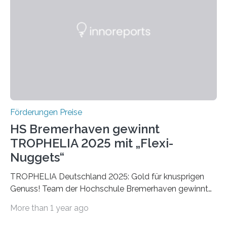
später mit dem Nobelpreis für Medizin geehrt wurden.
Die vierte Ausgabe des internationalen Preises der BIAL
Foundation, des BIAL Award in Biomedicine ist in
vollem…
Förderungen Preise
HS Bremerhaven gewinnt
TROPHELIA 2025 mit „Flexi-
Nuggets“
TROPHELIA Deutschland 2025: Gold für knusprigen
Genuss! Team der Hochschule Bremerhaven gewinnt
mit “Flexi-Nuggets” und vertritt Deutschland bei
More than 1 year ago
ECOTROPHELIAMit der Produktidee “Flexi-Nuggets”
gewinnt das Studierenden-Team der Hochschule