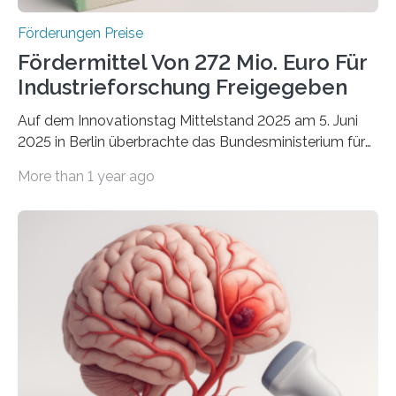
Förderungen Preise
Fördermittel Von 272 Mio. Euro Für
Industrieforschung Freigegeben
Auf dem Innovationstag Mittelstand 2025 am 5. Juni
2025 in Berlin überbrachte das Bundesministerium für
Wirtschaft und Energie eine gute Nachricht:
More than 1 year ago
Überplanmäßige Verpflichtungsermächtigungen in
Höhe von bis zu 272 Millionen Euro wurden in dieser
Woche vom Haushaltsausschuss freigegeben – unter
anderem zur Unterstützung der
Industrieforschungsprogramme Industrielle
Gemeinschaftsforschung (IGF), Zentrales
Innovationsprogramm Mittelstand (ZIM) und
Innovationskompetenz INNO-KOM. Auf dem
Innovationstag Mittelstand 2025 am 5. Juni 2025 in
Berlin überbrachte das Bundesministerium für