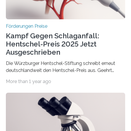
Wirtschaft und Energie eine gute Nachricht:
Überplanmäßige Verpflichtungsermächtigungen in
Höhe…
Förderungen Preise
Kampf Gegen Schlaganfall:
Hentschel-Preis 2025 Jetzt
Ausgeschrieben
Die Würzburger Hentschel-Stiftung schreibt erneut
deutschlandweit den Hentschel-Preis aus. Geehrt
werden soll eine herausragende Doktorarbeit oder eine
More than 1 year ago
hochrangige wissenschaftliche Publikation zum Thema
Schlaganfall. Die Hentschel-Stiftung „Kampf dem
Schlaganfall“ mit Sitz in Würzburg fördert die
Schlaganfallforschung, um die Behandlung der
Betroffenen zu verbessern. Dazu schreibt sie auch in
diesem Jahr wieder deutschlandweit den Hentschel-
Preis aus. Er richtet sich gezielt an jüngere