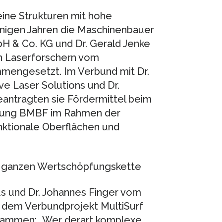
eine Strukturen mit hohe
einigen Jahren die Maschinenbauer
H & Co. KG und Dr. Gerald Jenke
n Laserforschern vom
mmengesetzt. Im Verbund mit Dr.
 Laser Solutions und Dr.
antragten sie Fördermittel beim
chung BMBF im Rahmen der
unktionale Oberflächen und
r ganzen Wertschöpfungskette
aus und Dr. Johannes Finger vom
an dem Verbundprojekt MultiSurf
usammen: „Wer derart komplexe