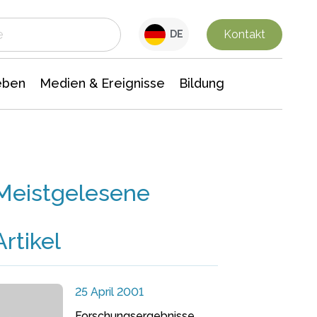
 Leben
Medien & Ereignisse
Interdisziplinäre Forschung
Veranstaltungsnachrichten
n Chemie
Gesellschaftswissenschaften
Kontakt
DE
eben
Medien & Ereignisse
Bildung
Meistgelesene
Artikel
25 April 2001
Forschungsergebnisse