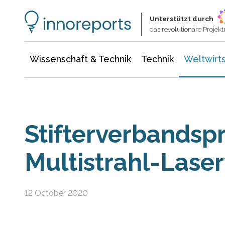
Wissenschaft & Technik
Informationstechnologie
Energie & Elektrotechnik
Unterstützt durch
das revolutionäre Proje
Wissenschaft & Technik
Technik
Weltwirts
Stifterverbandspr
Multistrahl-Lase
12 October 2020