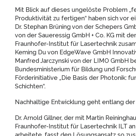
Mit Blick auf dieses ungelöste Problem „f
Produktivität zu fertigen“ haben sich vor 
Dr. Stephan Brüning von der Schepers Gmb
von der Saueressig GmbH + Co. KG mit de
Fraunhofer-Institut für Lasertechnik zusa
Keming Du von EdgeWave GmbH Innovative
Manfred Jarczynski von der LIMO GmbH be
Bundesministerium für Bildung und Fors
Förderinitiative „Die Basis der Photonik: f
Schichten“.
Nachhaltige Entwicklung geht entlang de
Dr. Arnold Gillner, der mit Martin Reiningh
Fraunhofer-Institut für Lasertechnik ILT 
arbeitete, fasst den Lösungsansatz so z