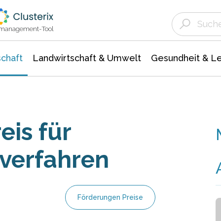
Landwirtschaft & Umwelt
Gesundheit &
Agrar- Forstwissenschaften
Unternehmensmeldungen
Biowissenschafte
Ökologie Umwelt- Naturschutz
ktmanagement-Tool
chaft
Landwirtschaft & Umwelt
Gesundheit & L
eis für
rverfahren
Förderungen Preise