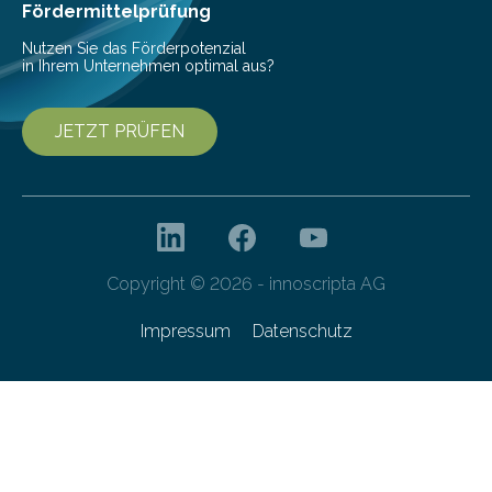
Franziska Diebel, Pauline Hoffmann und Yusuf Toprak
Fördermittelprüfung
entwickelt. Mit nur…
Nutzen Sie das Förderpotenzial
in Ihrem Unternehmen optimal aus?
JETZT PRÜFEN
Copyright © 2026 - innoscripta AG
Impressum
Datenschutz