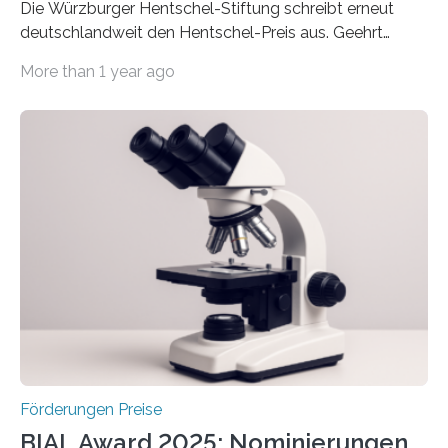
Die Würzburger Hentschel-Stiftung schreibt erneut
deutschlandweit den Hentschel-Preis aus. Geehrt
werden soll eine herausragende Doktorarbeit oder eine
More than 1 year ago
hochrangige wissenschaftliche Publikation zum Thema
Schlaganfall. Die Hentschel-Stiftung „Kampf dem
Schlaganfall“ mit Sitz in Würzburg fördert die
Schlaganfallforschung, um die Behandlung der
Betroffenen zu verbessern. Dazu schreibt sie auch in
diesem Jahr wieder deutschlandweit den Hentschel-
Preis aus. Er richtet sich gezielt an jüngere
Forscherinnen und Forscher unter 40 Jahren. Geehrt
werden soll eine herausragende Doktorarbeit oder eine
hochrangige wissenschaftliche Publikation zum Thema
Schlaganfall….
Förderungen Preise
BIAL Award 2025: Nominierungen