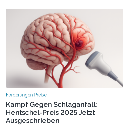
Überplanmäßige Verpflichtungsermächtigungen in
Höhe von bis zu 272 Millionen Euro wurden in dieser
Woche vom Haushaltsausschuss freigegeben – unter
anderem zur Unterstützung der
Industrieforschungsprogramme Industrielle
Gemeinschaftsforschung (IGF), Zentrales
Innovationsprogramm Mittelstand (ZIM) und
Innovationskompetenz INNO-KOM. Auf dem
Innovationstag Mittelstand 2025 am 5. Juni 2025 in
Berlin überbrachte das Bundesministerium für
Wirtschaft und Energie eine gute Nachricht:
Überplanmäßige Verpflichtungsermächtigungen in
Höhe…
Förderungen Preise
Kampf Gegen Schlaganfall:
Hentschel-Preis 2025 Jetzt
Ausgeschrieben