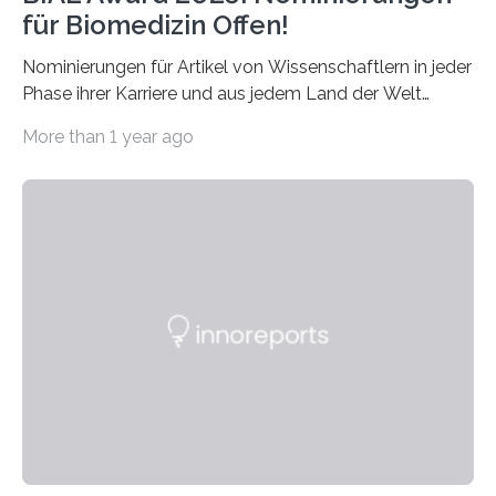
für Biomedizin Offen!
Nominierungen für Artikel von Wissenschaftlern in jeder
Phase ihrer Karriere und aus jedem Land der Welt
willkommen sind Dieser internationale Preis wurde ins
More than 1 year ago
Leben gerufen, um die bemerkenswertesten
wissenschaftlichen Entdeckungen im biomedizinischen
Bereich auszuzeichnen. Er hat sich einen wachsenden
Ruf als Vorstufe zum Nobelpreis erarbeitet, da er in
einer früheren Ausgabe zwei Autoren auszeichnete, die
später mit dem Nobelpreis für Medizin geehrt wurden.
Die vierte Ausgabe des internationalen Preises der BIAL
Foundation, des BIAL Award in Biomedicine ist in
vollem…