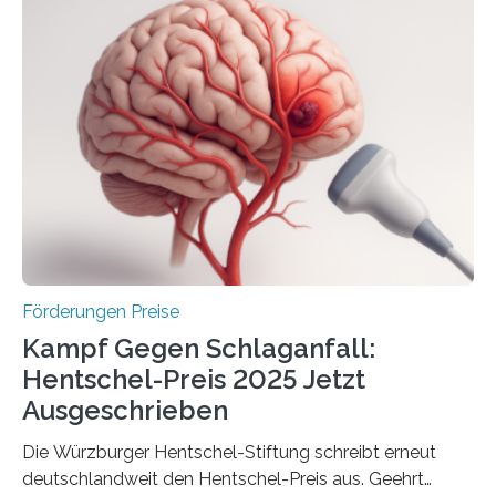
Woche vom Haushaltsausschuss freigegeben – unter
anderem zur Unterstützung der
Industrieforschungsprogramme Industrielle
Gemeinschaftsforschung (IGF), Zentrales
Innovationsprogramm Mittelstand (ZIM) und
Innovationskompetenz INNO-KOM. Auf dem
Innovationstag Mittelstand 2025 am 5. Juni 2025 in
Berlin überbrachte das Bundesministerium für
Wirtschaft und Energie eine gute Nachricht:
Überplanmäßige Verpflichtungsermächtigungen in
Höhe…
Förderungen Preise
Kampf Gegen Schlaganfall:
Hentschel-Preis 2025 Jetzt
Ausgeschrieben
Die Würzburger Hentschel-Stiftung schreibt erneut
deutschlandweit den Hentschel-Preis aus. Geehrt