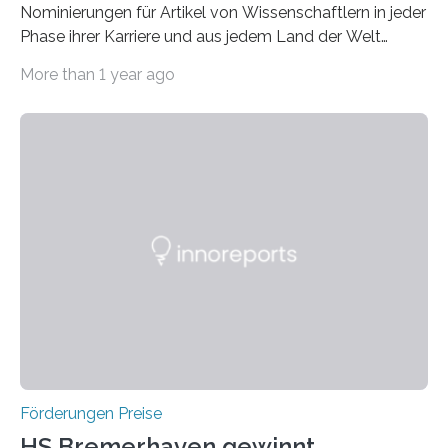
Nominierungen für Artikel von Wissenschaftlern in jeder
Phase ihrer Karriere und aus jedem Land der Welt
willkommen sind Dieser internationale Preis wurde ins
More than 1 year ago
Leben gerufen, um die bemerkenswertesten
wissenschaftlichen Entdeckungen im biomedizinischen
Bereich auszuzeichnen. Er hat sich einen wachsenden
Ruf als Vorstufe zum Nobelpreis erarbeitet, da er in
einer früheren Ausgabe zwei Autoren auszeichnete, die
später mit dem Nobelpreis für Medizin geehrt wurden.
Die vierte Ausgabe des internationalen Preises der BIAL
Foundation, des BIAL Award in Biomedicine ist in
vollem…
Förderungen Preise
HS Bremerhaven gewinnt