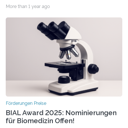
werden soll eine herausragende Doktorarbeit oder eine
More than 1 year ago
hochrangige wissenschaftliche Publikation zum Thema
Schlaganfall. Die Hentschel-Stiftung „Kampf dem
Schlaganfall“ mit Sitz in Würzburg fördert die
Schlaganfallforschung, um die Behandlung der
Betroffenen zu verbessern. Dazu schreibt sie auch in
diesem Jahr wieder deutschlandweit den Hentschel-
Preis aus. Er richtet sich gezielt an jüngere
Forscherinnen und Forscher unter 40 Jahren. Geehrt
werden soll eine herausragende Doktorarbeit oder eine
hochrangige wissenschaftliche Publikation zum Thema
Schlaganfall….
Förderungen Preise
BIAL Award 2025: Nominierungen
für Biomedizin Offen!